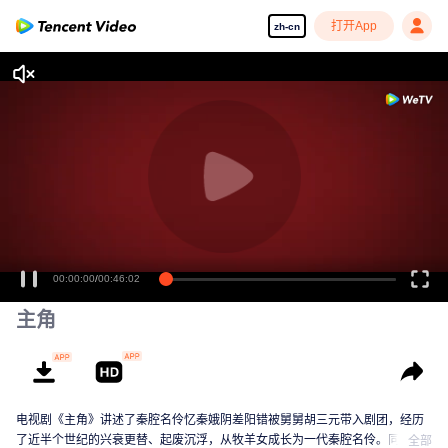
打开App
zh-cn
00:00:00
/
00:46:02
主角
电视剧《主角》讲述了秦腔名伶忆秦娥阴差阳错被舅舅胡三元带入剧团，经历
了近半个世纪的兴衰更替、起废沉浮，从牧羊女成长为一代秦腔名伶。同时该
全部