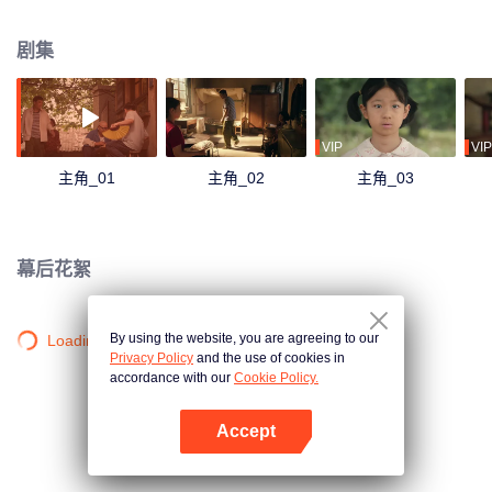
剧通过秦腔的曲折发展映射大历史背景的起落，反映了中国社会四十年变迁中
普通人的情感生活和命运。
剧集
VIP
VIP
主角_01
主角_02
主角_03
幕后花絮
By using the website, you are agreeing to our
Loading…
Privacy Policy
and the use of cookies in
accordance with our
Cookie Policy.
Accept
打开App