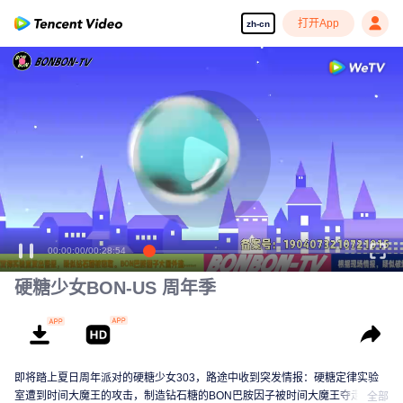
打开App
zh-cn
00:00:00
/
00:28:54
硬糖少女BON-US 周年季
即将踏上夏日周年派对的硬糖少女303，路途中收到突发情报：硬糖定律实验
室遭到时间大魔王的攻击，制造钻石糖的BON巴胺因子被时间大魔王夺走。少
全部