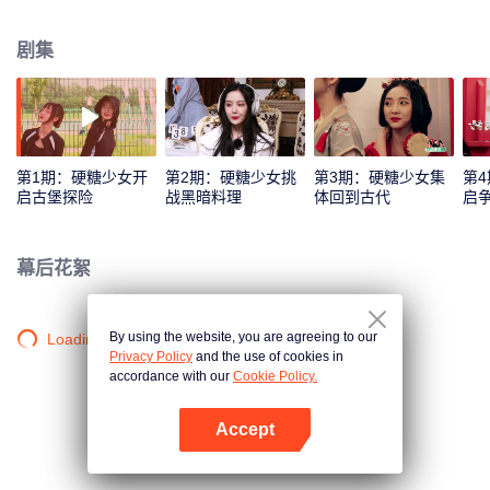
女们决定潜入软盐城古堡和异时空秘境，找回被时间大魔王藏匿的钻石糖碎
片。面对未知，少女们勇敢挑战，slay&play，最终抵达愉快的夏日派对之地。
剧集
第1期：硬糖少女开
第2期：硬糖少女挑
第3期：硬糖少女集
第
启古堡探险
战黑暗料理
体回到古代
启
幕后花絮
By using the website, you are agreeing to our
Loading…
Privacy Policy
and the use of cookies in
accordance with our
Cookie Policy.
Accept
打开App