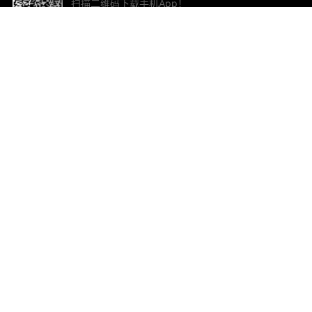
扫描二维码下载手机App！
帮助与反馈
关
意见反馈
加
联
电子
ted.