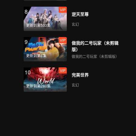
VIP
8
逆天至尊
玄幻
更新到第533集
VIP
9
做我的二号玩家（未剪辑
版）
更新到第3集
做我的二号玩家（未剪辑版）
VIP
10
完美世界
玄幻
更新到第280集