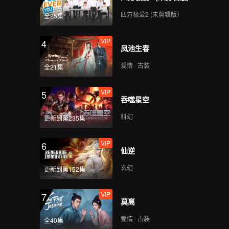
四方极爱2 (未剪辑版）
全25集
VIP
4
凤池生春
爱情 · 古装
全21集
VIP
5
吞噬星空
科幻
更新到第235集
VIP
6
仙逆
玄幻
更新到第152集
VIP
7
莫离
爱情 · 古装
全40集