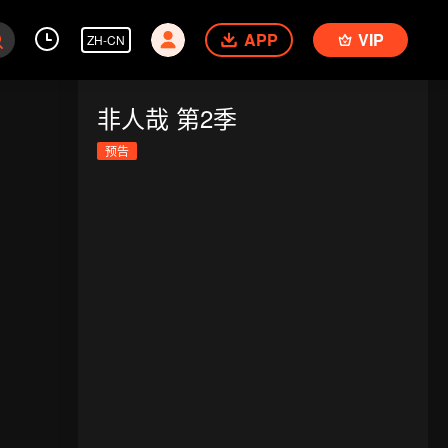
APP
VIP
ZH-CN
非人哉 第2季
预告