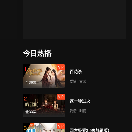
今日热播
VIP
1
百花杀
爱情 · 古装
全36集
VIP
2
这一秒过火
爱情 · 剧情
全33集
VIP
3
四方极爱2 (未剪辑版）