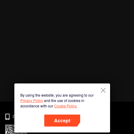
By using the website, you are agreeing to our
Privacy Policy
and the use of cookies in
accordance with our
Cookie Policy.
Phone
Accept