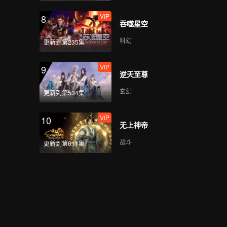
VIP
8
吞噬星空
科幻
更新到第235集
VIP
9
逆天至尊
玄幻
更新到第534集
VIP
10
无上神帝
战斗
更新到第611集