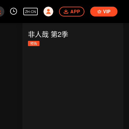
APP
VIP
ZH-CN
非人哉 第2季
预告