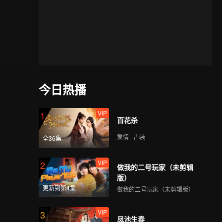
今日热播
VIP
1
百花杀
爱情 · 古装
全36集
VIP
2
做我的二号玩家（未剪辑
版）
更新到第4集
做我的二号玩家（未剪辑版）
VIP
3
凤池生春