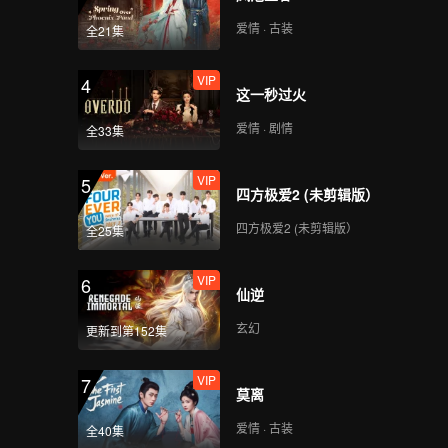
爱情 · 古装
全21集
VIP
4
这一秒过火
爱情 · 剧情
全33集
VIP
5
四方极爱2 (未剪辑版）
四方极爱2 (未剪辑版）
全25集
VIP
6
仙逆
玄幻
更新到第152集
VIP
7
莫离
爱情 · 古装
全40集