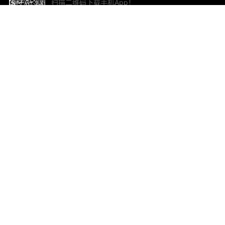
扫描二维码下载手机App！
帮助与反馈
关
意见反馈
加
联
电子
ted.