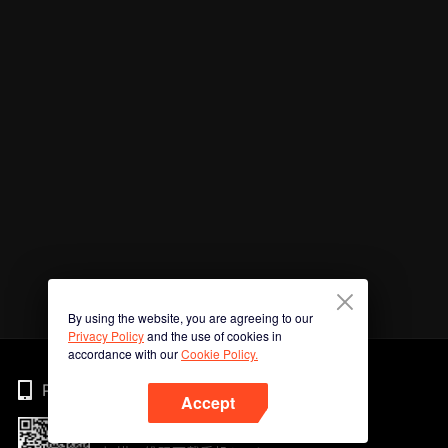
By using the website, you are agreeing to our
Privacy Policy
and the use of cookies in
accordance with our
Cookie Policy.
Phone
Accept