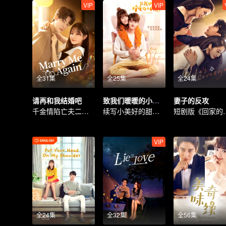
VIP
VIP
全31集
全25集
全24集
请再和我结婚吧
致我们暖暖的小时光
妻子的反攻
千金情陷亡夫二重身
续写小美好的甜蜜青春
短剧版《
VIP
全24集
全32集
全56集