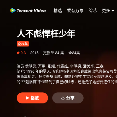
精选
爱有万象
综艺
更多
人不彪悍枉少年
全24集
9.3
2018
更新至
24
集
全24集
演员
侯明昊, 万鹏, 张耀, 代露娃, 李明德, 潘美烨, 王森
简介
:
1996 年的夏天,飞毛腿杨夕因为长跑成绩出色喜获父
将新车劫走。杨夕奋身追贼，却意外被中学实验室爆炸波及，
的“罪魁祸首”不但转到了自己的班级，还抢走了她想要连任的
天才。 花彪的突降让整个班的学生都“如临大敌”。随着他用
录、为兄弟不顾安危两肋插刀, 以实际行动证明了自己的仗义
车五人组”的一员，而杨夕发现他不仅热血仗义，还对花奶奶孝
播放
分享
园，在高三最后的日子里一起经历了青春的欢笑与苦涩，共同