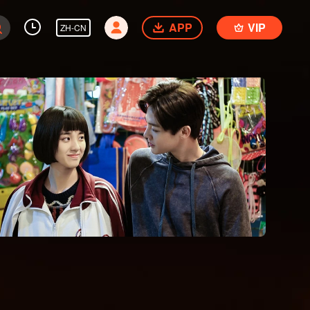
APP
VIP
ZH-CN