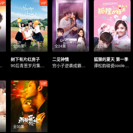
VIP
VIP
全30集
全24集
全21集
树下有片红房子
二见钟情
狐狸的夏天 第一季
回家的诱惑》
90后青葱岁月集体记忆
穷小子逆袭成霸总追初恋
谭松韵碰瓷coolest总裁姜潮
VIP
全30集