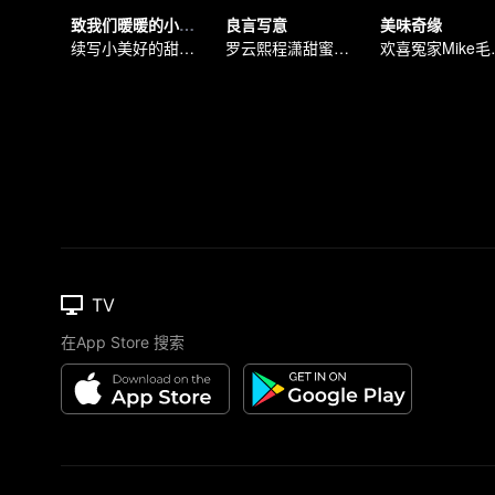
致我们暖暖的小时光（英语版）
良言写意
美味奇缘
续写小美好的甜蜜青春
罗云熙程潇甜蜜满分
欢喜冤家
TV
在App Store 搜索