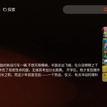
|
探索
母奖励的新自行车一辆,不想天降横祸，半路杀出飞贼，在众目睽睽之下
炸伤了视若性命的腿，无缘高考加分长跑赛。 开学后，杨夕发现爆炸
班长之职。而这少年就是花彪——一个热血、仗义、有点冲动的理科
天才大脑挽救了班级的中秋晚会资格、以神乎其技的游戏实力称霸记
率直之后，大家才终于打消了对他的疑忌。 花彪正式成为了小团体“飞
心一片，终于放下成见，与他坦诚相交。于是,“飞车五人组”叱咤校
抵挡了成长的风浪，在这难忘的一年留下了青春彪悍的足迹。