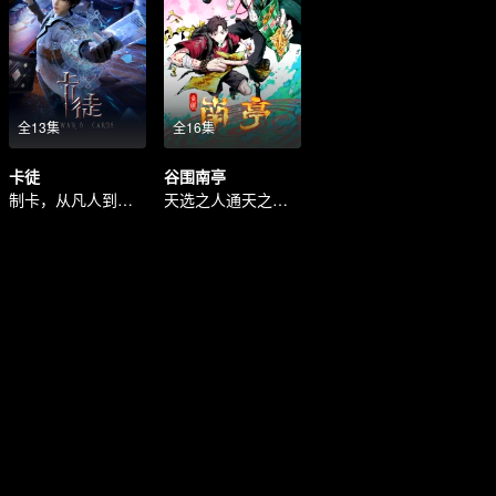
全13集
全16集
卡徒
谷围南亭
制卡，从凡人到英雄
天选之人通天之人，开战