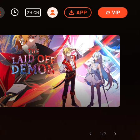
APP
VIP
ZH-CN
1
/
2