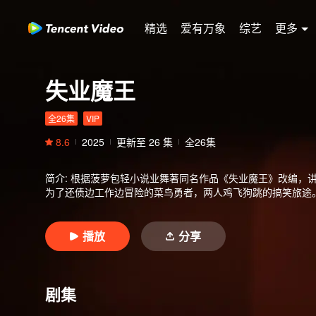
精选
爱有万象
综艺
更多
失业魔王
全26集
VIP
8.6
2025
更新至
26
集
全26集
简介
:
根据菠萝包轻小说业舞著同名作品《失业魔王》改编，讲
为了还债边工作边冒险的菜鸟勇者，两人鸡飞狗跳的搞笑旅途
播放
分享
剧集