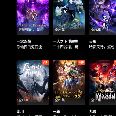
更新到第170集
全26集
全26集
一念永恒
一人之下 第6季
天影
修仙界的泥石流回来了！
二十四谷秘，蜀中见故人
暗影天
VIP
VIP
全42集
全26集
全11集
紫川
元尊
龙魂