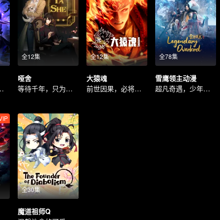
全12集
全12集
全78集
哑舍
大猿魂
雪鹰领主动漫
行，燃魂守心
等待千年，只为再次相遇
前世因果，必将喰破苍穹
超凡奇遇，少年逆境重生
VIP
全30集
魔道祖师Q