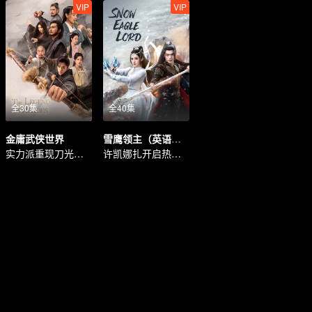
VIP
VIP
全30集
全40集
金庸武侠世界
雪鹰领主（英语版）
实力派重现刀光剑影武侠江湖
许凯娜扎开启热血超凡世界