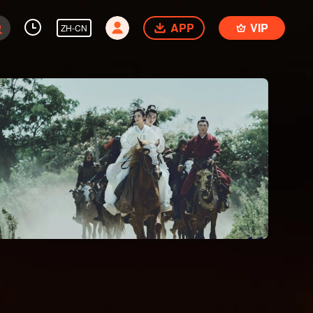
APP
VIP
ZH-CN