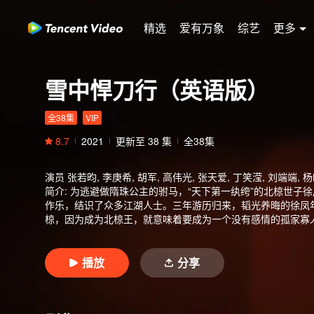
精选
爱有万象
综艺
更多
雪中悍刀行（英语版）
全38集
VIP
8.7
2021
更新至
38
集
全38集
演员
张若昀, 李庚希, 胡军, 高伟光, 张天爱, 丁笑滢, 刘端端, 
简介
:
为逃避做隋珠公主的驸马，“天下第一纨绔”的北椋世子
作乐，结识了众多江湖人士。三年游历归来，韬光养晦的徐凤
椋，因为成为北椋王，就意味着要成为一个没有感情的孤家寡
历人生的至暗时刻后，终于下定决心，要当一个和父亲完全不
苦练，成为武者，而后率丫鬟姜泥、剑仙李淳罡等护卫，二进
踏雪独闯，力抗命运安排，渐渐培植了愿为自己效忠的武当、
播放
分享
吴素之死的真相。漫天飞雪，徐凤年一人一刀一腔仇，用自己