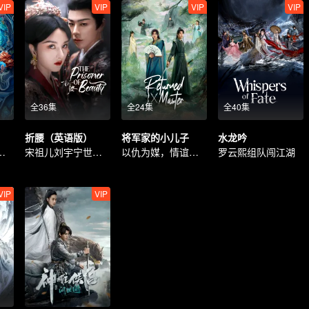
VIP
VIP
VIP
VIP
全36集
全24集
全40集
折腰（英语版）
将军家的小儿子
水龙吟
时空轮回宿命虐恋
宋祖儿刘宇宁世族情仇
以仇为媒，情谊相绊
罗云熙组队闯江湖
VIP
VIP