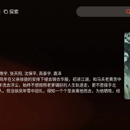
|
探索
杨皓宇, 张天阳, 沈保平, 高泰宇, 嘉泽
徐凤年在父亲徐骁的安排下褪去锦衣华服，初进江湖，和马夫老黄苦中
年洗去浮尘，始终不想按照老爹铺好的人生轨道走，更不愿接手北
人。但当徐凤年雪中冠礼，得知一个个至亲离他而去，为他牺牲，经
一样的北椋王，再难也不能妥协，遂苦学武艺，凭借赤子之心和勤学
江湖，用悍刀闹得武林势力鸡飞狗跳，看似按老爹的套路下棋，实则
江南文坛、西楚、徽山轩辕等武林新势力，也通过种种线索发现母亲
的身躯扛起北椋战旗，最终长成为北椋王合格的接班人。