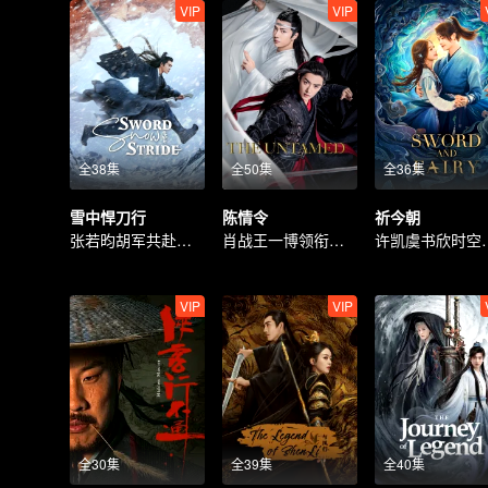
VIP
VIP
全38集
全50集
全36集
雪中悍刀行
陈情令
祈今朝
张若昀胡军共赴江湖
肖战王一博领衔高颜值阵容
许凯虞书欣
VIP
VIP
全30集
全39集
全40集