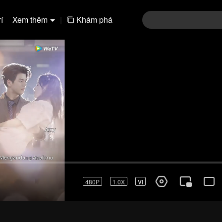
í
Xem thêm
|
Khám phá