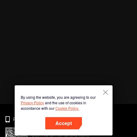
By using the website, you are agreeing to our
Privacy Policy
and the use of cookies in
accordance with our
Cookie Policy.
Phone
Accept
Quét mã QR để tải ứng dụng