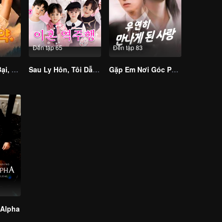
Đến tập 65
Đến tập 83
Xem Mắt Thất Bại, Tôi Kết Hôn Với Tổng Tài Nghìn Tỷ
Sau Ly Hôn, Tôi Dẫn Bốn Bảo Bối Quậy Tung Nhà Chồng Cũ (Bản Hàn)
Gặp Em Nơi Góc Phố (Bản Tiếng Hàn)
 Alpha