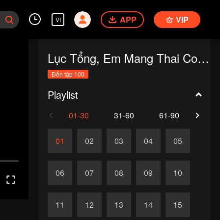
APP
VIP
VI
Lục Tổng, Em Mang Thai Con Của Anh Rồi!
Đến tập 100
Playlist
01-30
31-60
61-90
91-1
01
02
03
04
05
06
07
08
09
10
11
12
13
14
15