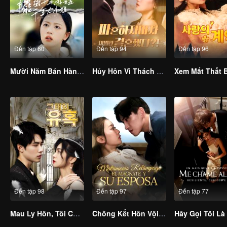
Đến tập 60
Đến tập 94
Đến tập 96
Mười Năm Bán Hàng Rong, Hóa Ra Tôi Là Thiên Kim Tiểu Thư
Hủy Hôn Vì Thách Cưới, Tôi Kết Hôn Với Tỷ Phú (Bản Tiếng Hàn)
Đến tập 98
Đến tập 97
Đến tập 77
Mau Ly Hôn, Tôi Còn Về Thừa Kế Gia Tài Tỷ Đô (Bản Tiếng Hàn)
Chồng Kết Hôn Vội Là Thiếu Gia Hào Môn
Hãy Gọi Tôi Là