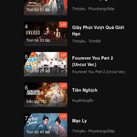
Tìnhyêu · Phụctrangcổđại
Trọn bộ 21 tập
VIP
4
Giây Phút Vượt Quá Giới
Hạn
Trọn bộ 33 tập
Tìnhyêu · Tìnhtiết
VIP
5
Fourever You Part 2
(Uncut Ver.)
Trọn bộ 25 tập
Fourever You Part 2 (Uncut Ver.)
VIP
6
Tiên Nghịch
Huyềnhuyễn
Đến tập 152
VIP
7
Mạc Ly
Tìnhyêu · Phụctrangcổđại
Trọn bộ 40 tập