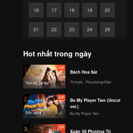
16
17
18
19
20
21
22
23
24
25
26
27
28
29
30
Hot nhất trong ngày
VIP
1
Bách Hoa Sát
Tìnhyêu · Phụctrangcổđại
Trọn bộ 36 tập
VIP
2
Be My Player Two (Uncut
ver.)
Đến tập 4
Be My Player Two
VIP
3
Xuân Về Phượng Trì