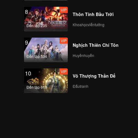
VIP
8
Thôn Tính Bầu Trời
Khoahọcviễntưởng
Đến tập 235
VIP
9
Nghịch Thiên Chí Tôn
Huyềnhuyễn
Đến tập 534
VIP
10
Vô Thượng Thần Đế
Đấutranh
Đến tập 611