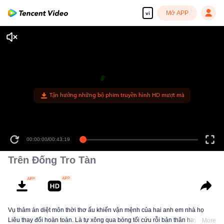
Mở APP
vi
00:00:00
/
00:43:19
Trên Đống Tro Tàn
Vụ thảm án diệt môn thời thơ ấu khiến vận mệnh của hai anh em nhà họ
Liêu thay đổi hoàn toàn. Là tự xông qua bóng tối cứu rỗi bản thân hay là rơi
More