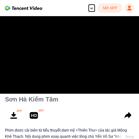
Mở APP
vi
Sơn Hà Kiếm Tâm
Phim được cải biên từ tiểu thuyết đam mỹ <Thiên Thu> của tác giả Mộng
Khê Thạch. Nội dung phim xoay quanh việc tông chủ Yến Vô Sư "nhặt được"
More