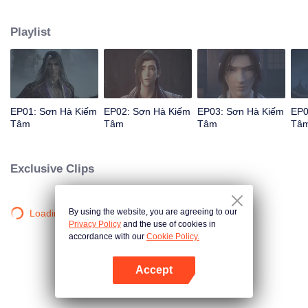
chưởng môn Thẩm Kiều. Một người một lòng theo đuổi võ học tối cao, tùy
tâm tùy ý; một người yêu ghét phân minh, không muốn thấy cảnh chiến tranh
Playlist
loạn lạc, khi ở bên nhau họ sẽ như thế nào đây?
EP01: Sơn Hà Kiếm
EP02: Sơn Hà Kiếm
EP03: Sơn Hà Kiếm
EP0
Tâm
Tâm
Tâm
Tâ
Exclusive Clips
By using the website, you are agreeing to our
Loading…
Privacy Policy
and the use of cookies in
accordance with our
Cookie Policy.
Accept
Mở APP