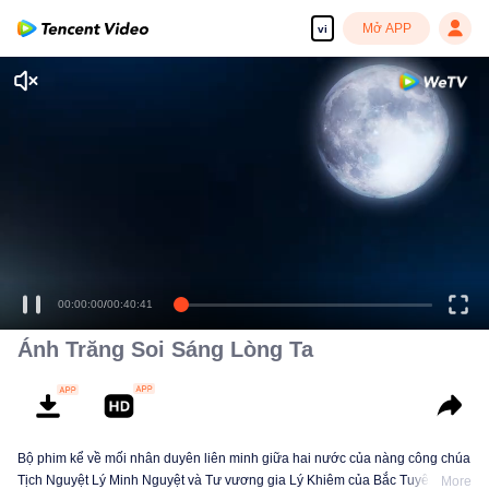
Mở APP
vi
Tận hưởng những bộ phim truyền hình HD mượt mà
00:00:00
/
00:40:41
Ánh Trăng Soi Sáng Lòng Ta
Bộ phim kể về mối nhân duyên liên minh giữa hai nước của nàng công chúa
Tịch Nguyệt Lý Minh Nguyệt và Tư vương gia Lý Khiêm của Bắc Tuyên. Lý
More