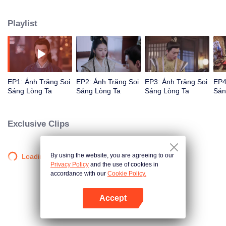
Khiêm bị mất đi khoảng ký ức từ 9 tuổi về trước đó, nhờ thuật thôi miên của
Lý Minh Nguyệt mà nhớ lại được những việc trong quá khứ. Hai người từ
Playlist
nhìn nhau không thuận mắt cho đến cùng nhau trải qua những thử thách
gian nan, cuối cùng tu thành chín quả.
EP1: Ánh Trăng Soi
EP2: Ánh Trăng Soi
EP3: Ánh Trăng Soi
EP4
Sáng Lòng Ta
Sáng Lòng Ta
Sáng Lòng Ta
Sán
Exclusive Clips
By using the website, you are agreeing to our
Loading…
Privacy Policy
and the use of cookies in
accordance with our
Cookie Policy.
Accept
Mở APP