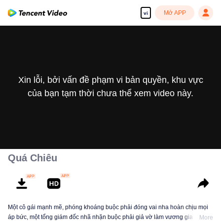
Mở APP
vi
Xin lỗi, bởi vấn đề phạm vi bản quyền, khu vực
của bạn tạm thời chưa thể xem video này.
Quá Chiêu
Một cô gái mạnh mẽ, phóng khoáng buộc phải đóng vai nha hoàn chịu mọi
áp bức, một tổng giám đốc nhã nhặn buộc phải giả vờ làm vương gia tàn ác.
More