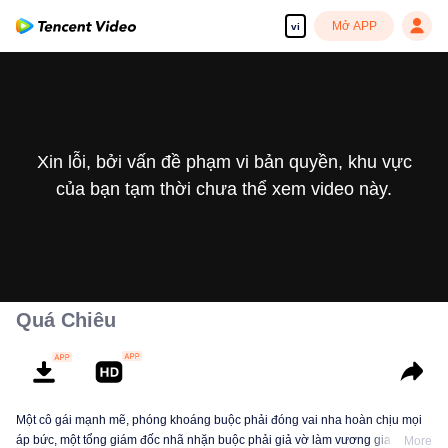
Mở APP
vi
Xin lỗi, bởi vấn đề phạm vi bản quyền, khu vực
của bạn tạm thời chưa thể xem video này.
Quá Chiêu
Một cô gái mạnh mẽ, phóng khoáng buộc phải đóng vai nha hoàn chịu mọi
áp bức, một tổng giám đốc nhã nhặn buộc phải giả vờ làm vương gia tàn ác.
More