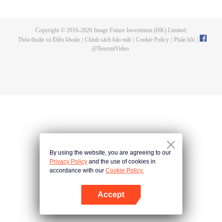
Cô mài đao hằng đêm, thử đủ mọi cách để lấy mạng anh. Anh trêu ghẹo mỗi
ngày, tấn công trái tim cô một cách gian nan. Cùng xem trong màn giằng co
trí mạng vừa buồn cười vừa xao động này, ai sẽ vươn lên giành thắng lợi
Copyright © 2016-
2026
Image Future Investment (HK) Limited.
trước? Trong lúc đọ chiêu, hai bên mới phát hiện ra đã bị cuốn vào một âm
Thỏa thuận và Điều khoản
|
Chính sách bảo mật
|
Cookie Policy
|
Phản hồi
|
mưu.
@
TencentVideo
By using the website, you are agreeing to our
Privacy Policy
and the use of cookies in
accordance with our
Cookie Policy.
Accept
Mở APP