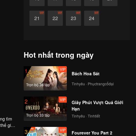
VIP
VIP
VIP
VIP
21
22
23
24
Hot nhất trong ngày
VIP
1
Bách Hoa Sát
Tìnhyêu · Phụctrangcổđại
Trọn bộ 36 tập
VIP
2
Giây Phút Vượt Quá Giới
Hạn
Trọn bộ 33 tập
Tìnhyêu · Tìnhtiết
ng tìm
thế gian,
VIP
3
Fourever You Part 2