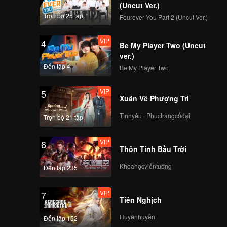
(Uncut Ver.)
Trọn bộ 25 tập
Fourever You Part 2 (Uncut Ver.)
VIP
4
Be My Player Two (Uncut
ver.)
Đến tập 4
Be My Player Two
VIP
5
Xuân Về Phượng Trì
Tìnhyêu · Phụctrangcổđại
Trọn bộ 21 tập
VIP
6
Thôn Tính Bầu Trời
Khoahọcviễntưởng
Đến tập 235
VIP
7
Tiên Nghịch
Huyềnhuyễn
Đến tập 152