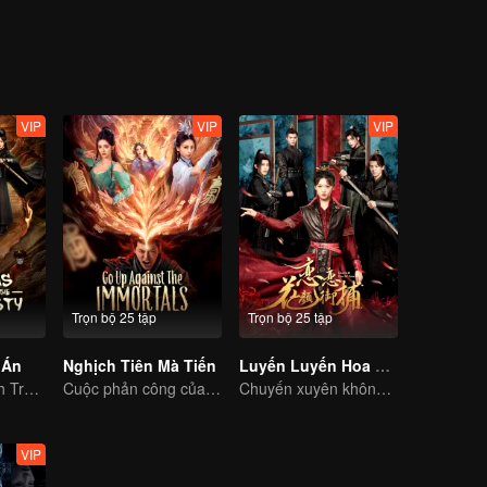
VIP
VIP
VIP
Trọn bộ 25 tập
Trọn bộ 25 tập
 Án
Nghịch Tiên Mà Tiến
Luyến Luyến Hoa Nhan Ngự Bổ
Thần thám thành Trường An giải mã kỳ án thời thịnh thế
Cuộc phản công của thiếu niên nghèo giết tiên đầy ly kỳ
Chuyến xuyên không của cô gái theo đuổi bốn chàng đẹp trai
VIP