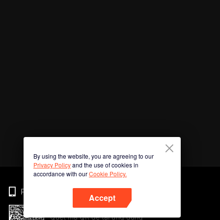
By using the website, you are agreeing to our
Privacy Policy
and the use of cookies in
accordance with our
Cookie Policy.
Phone
Accept
Quét mã QR để tải ứng dụng