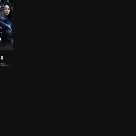
 X
Tiểu đội An ninh Quốc gia đập tan âm mưu gián điệp