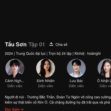
Tẩu Sơn
Tập 01
Chia sẻ
2024
|
Trung Quốc đại lục
|
Trọn bộ 24 tập
|
Kinhdị · hoàinghi
Cảnh Nghiệp Đình
Đinh Nhiên
Lưu Bác
Diễn viên
Diễn viên
Diễn viên
Diễn v
Người đi núi - Trương Bắc Thần, Đoàn Tư Ngôn võ công cao cường
kiếm sự thật biến cố Kim Ô. Cả chặng đường họ đã trải qua và phá gi
cũng cảm nhận được tình cảm quý giá giữa người với người.
Đọc thêm