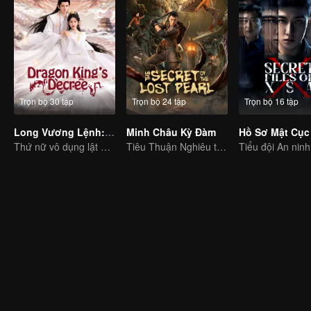
Trọn bộ 30 tập
Trọn bộ 24 tập
Trọn bộ 16 tập
Long Vương Lệnh: Nàng Chỉ Thuộc Về Ta
Minh Châu Kỳ Đàm
Hồ Sơ Mật Cục
Thứ nữ vô dụng lật ngược thế cờ!
Tiêu Thuận Nghiêu thám hiểm tìm kho báu, phá lời nguyền máu