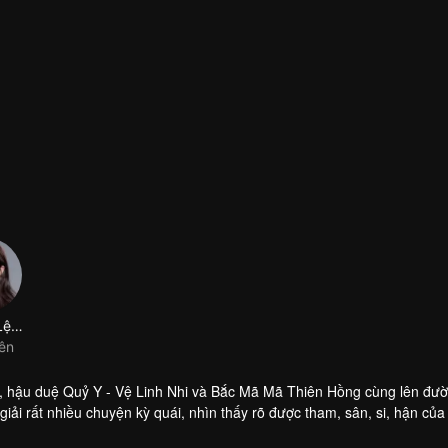
Ô Nhật Lệ Cách
iên
, hậu duệ Quỷ Y - Vệ Linh Nhi và Bắc Mã Mã Thiên Hồng cùng lên đườ
ải rất nhiều chuyện kỳ quái, nhìn thấy rõ được tham, sân, si, hận của 