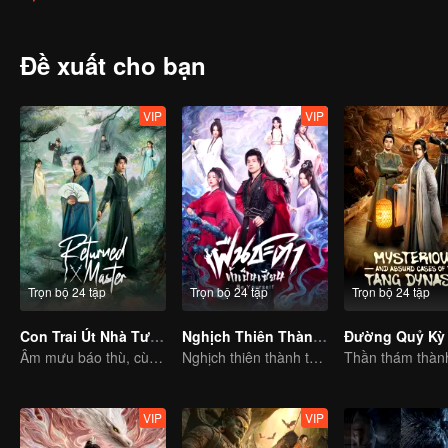
Đề xuất cho bạn
VIP
VIP
Trọn bộ 24 tập
Trọn bộ 24 tập
Trọn bộ 24 tập
Con Trai Út Nhà Tướng Quân
Nghịch Thiên Thành Tiên (Bản Tiếng Thái)
Đường Quỷ Kỳ
Âm mưu báo thù, cùng kết tình nghĩa
Nghịch thiên thành thần chẳng có gì lạ
VIP
VIP