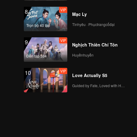
VIP
8
Mạc Ly
Tìnhyêu · Phụctrangcổđại
Trọn bộ 40 tập
VIP
9
Nghịch Thiên Chí Tôn
Huyềnhuyễn
Đến tập 534
VIP
10
Love Actually S5
Guided by Fate, Loved with Heart