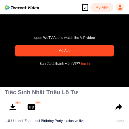
Mở APP
vi
open WeTV App to watch the VIP video
Mở App
Tận hưởng những bộ phim truyền hình HD mượt mà
Bạn đã là thành viên VIP?
log in
00:00:00
/
00:00:00
Tiệc Sinh Nhật Triệu Lộ Tư
LULU Land: Zhao Lusi Birthday Party exclusive live
More