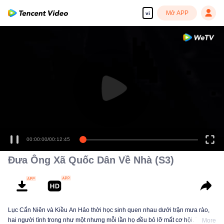
Mở APP
vi
00:00:00
/
00:12:45
Đưa Ông Xã Quốc Dân Về Nhà (S3)
Lục Cẩn Niên và Kiều An Hảo thời học sinh quen nhau dưới trận mưa rào,
hai người tình trong như một nhưng mỗi lần họ đều bỏ lỡ mất cơ hội. Tám
More