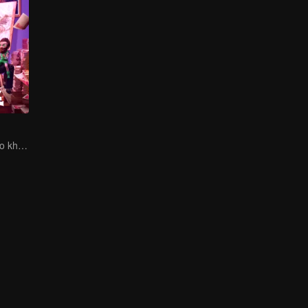
Một họa sĩ nghèo khổ vô tình có được siêu năng lực của người ngoài hành tinh