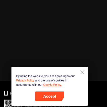
By using the website, you are agreeing to our
Privacy Policy
and the use of cookies in
accordance with our
Cookie Policy.
Phone
Accept
Quét mã QR để tải ứng dụng