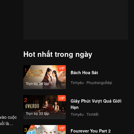
Hot nhất trong ngày
VIP
1
Bách Hoa Sát
Tìnhyêu · Phụctrangcổđại
Trọn bộ 36 tập
VIP
2
Giây Phút Vượt Quá Giới
Hạn
Trọn bộ 33 tập
Tìnhyêu · Tìnhtiết
 vào cuộc
ổi là
VIP
3
, Nguyễn
cùng với
Fourever You Part 2