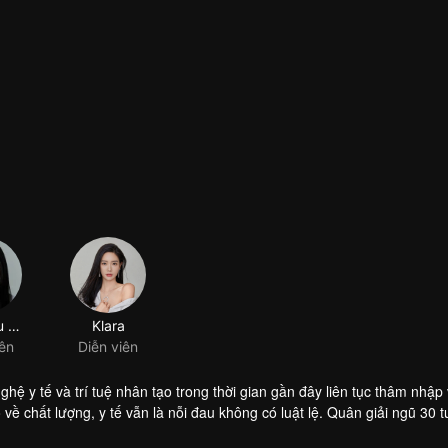
Lâm Tiểu Trạch
Klara
iên
Diễn viên
hệ y tế và trí tuệ nhân tạo trong thời gian gần đây liên tục thâm nhập
ề chất lượng, y tế vẫn là nỗi đau không có luật lệ. Quân giải ngũ 30 tu
hoa. Mặc dù cuộc sống gặp nhiều khó khăn, nhưng để bảo vệ con gái
ìm được lối thoát trở lại với con gái bệnh nặng, Nguyễn Thị Thành phải 