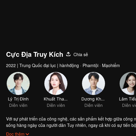
Cực Địa Truy Kích
Chia sẻ
2022
|
Trung Quốc đại lục
|
hànhđộng · Phamtội · Mạohiểm
Lý Trị Đình
Khuất Thanh Thanh
Dương Khải Trình
Diễn viên
Diễn viên
Diễn viên
Diễn v
Với sự phát triển của công nghệ, các sản phẩm kết hợp giữa công ng
sống hàng ngày của người dân Tuy nhiên, ngay cả khi có sự tiến bộ v
Nguyễn Thị Kim Loan và cô con gái mắc bệnh hiểm nghèo là bông 
Sau khi tỉnh dậy, trong rừng bí ẩn lạ lẫm, lạ lẫm, để nhanh chóng t
Đọc thêm