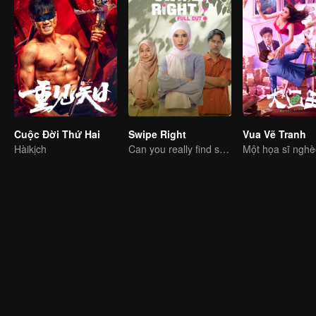
Cuộc Đời Thứ Hai
Swipe Right
Vua Vẽ Tranh
Hàikịch
Can you really find soulmate through an app?