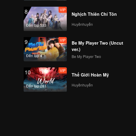
VIP
8
Nghịch Thiên Chí Tôn
Huyềnhuyễn
Đến tập 533
VIP
9
Be My Player Two (Uncut
ver.)
Đến tập 4
Be My Player Two
VIP
10
Thế Giới Hoàn Mỹ
Huyềnhuyễn
Đến tập 281