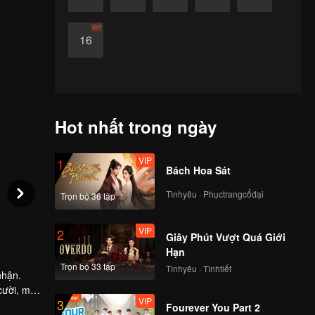
VIP
16
Hot nhất trong ngày
VIP
1
Bách Hoa Sát
Tìnhyêu · Phụctrangcổđại
Trọn bộ 36 tập
VIP
2
Giây Phút Vượt Quá Giới
Hạn
Trọn bộ 33 tập
Tìnhyêu · Tìnhtiết
nhận.
cười, mà
VIP
3
ại tuyên
Fourever You Part 2