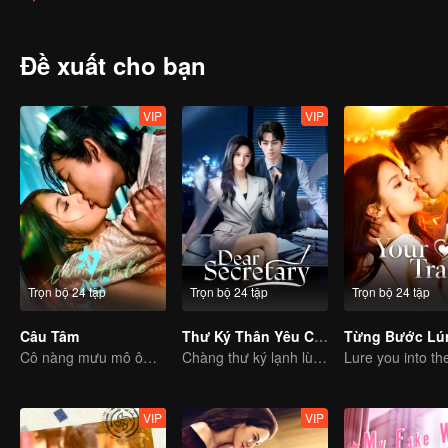
bố "không kết hôn". Rốt cuộc anh ta là nam thần được vạn người th
"không muốn kết hôn" hay là "không thể kết hôn"? Khi cuối cùng 
ta sẽ phải làm sao để chinh phục được người đẹp?Thức ăn có muôn
Đề xuất cho bạn
không kết hôn, chỉ là họ chưa tìm được đúng người phù hợp với mìn
VIP
VIP
Trọn bộ 24 tập
Trọn bộ 24 tập
Trọn bộ 24 tập
Câu Tâm
Thư Ký Thân Yêu Của Tôi
Từng Bước Lú
Cô nàng mưu mô ôm hận báo thù phải lòng chàng thiếu gia bất hảo
Chàng thư ký lạnh lùng bắt vía sếp nữ xinh đẹp
VIP
VIP