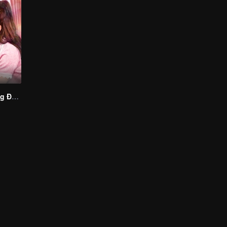
Anh Ấy Đã Rung Động