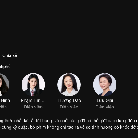
Chia sẻ
ànhphố
 Hinh
Phạm Tĩnh Y
Trương Dao
Lưu Giai
viên
Diễn viên
Diễn viên
Diễn viên
thực chất lại rất tốt bụng, và cuối cùng đã cả thế giới bao dung đón 
cùng kỳ quặc, bộ phim không chỉ tạo ra vô số tình huống dở khóc dở 
ế giới xung quanh. Một người đàn ông yêu đời đã đến tuổi 40 nhưng l