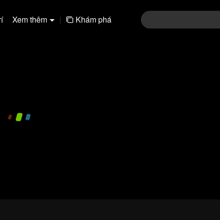
í
Xem thêm
|
Khám phá
480P
1.0X
VI