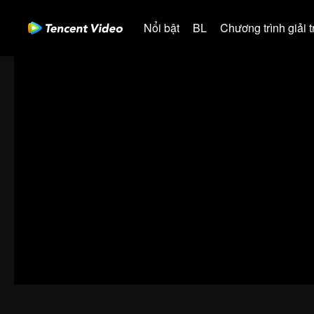
Nổi bật
BL
Chương trình giải tr
00:00:00
/
00:45:21