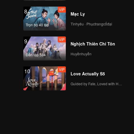
VIP
8
Mạc Ly
Tìnhyêu · Phụctrangcổđại
Trọn bộ 40 tập
VIP
9
Nghịch Thiên Chí Tôn
Huyềnhuyễn
Đến tập 534
VIP
10
Love Actually S5
Guided by Fate, Loved with Heart