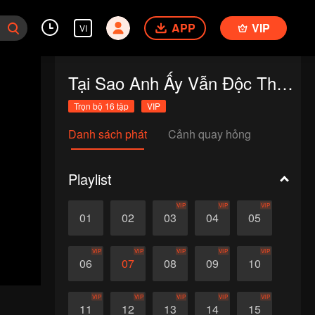
APP
VIP
VI
Tại Sao Anh Ấy Vẫn Độc Thân?
Trọn bộ 16 tập
VIP
Danh sách phát
Cảnh quay hỏng
Playlist
VIP
VIP
VIP
01
02
03
04
05
VIP
VIP
VIP
VIP
VIP
06
07
08
09
10
VIP
VIP
VIP
VIP
VIP
11
12
13
14
15