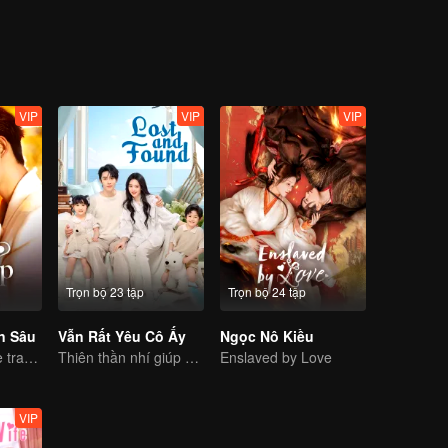
eo đuổi, hay là một người cứng nhắc khiến phụ nữ phải tránh xa? Là a
ông chú độc thân kỳ quặc này cũng gặp được nữ thần trong mộng của m
 vàn hương vị, hợp khẩu vị mới là đáng quý! Không có người đàn ông
h mà thôi.
VIP
VIP
VIP
Trọn bộ 23 tập
Trọn bộ 24 tập
n Sâu
Vẫn Rất Yêu Cô Ấy
Ngọc Nô Kiều
Lure you into the trap with love as bait
Thiên thần nhí giúp sức, sếp bố chuẩn mẫu mực
Enslaved by Love
VIP