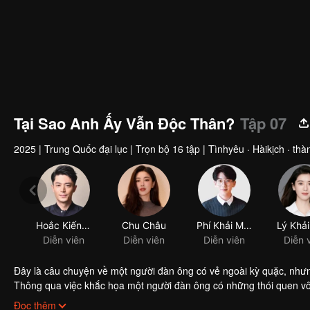
Tại Sao Anh Ấy Vẫn Độc Thân?
Tập 07
2025
|
Trung Quốc đại lục
|
Trọn bộ 16 tập
|
Tìnhyêu · Hàikịch · th
Hoắc Kiến Hoa
Chu Châu
Phí Khải Minh
Lý Khải
Diễn viên
Diễn viên
Diễn viên
Diễn 
Đây là câu chuyện về một người đàn ông có vẻ ngoài kỳ quặc, nhưng 
Thông qua việc khắc họa một người đàn ông có những thói quen vô 
còn mang đến những suy ngẫm về mối quan hệ giữa con người và th
Đọc thêm