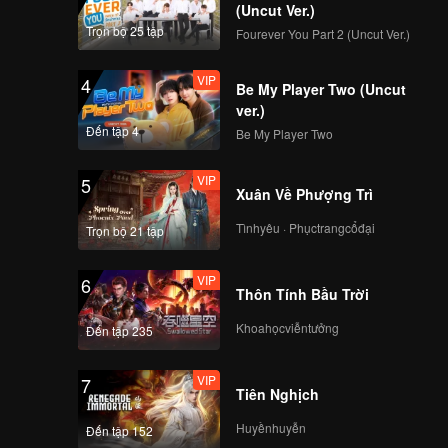
nh ta
(Uncut Ver.)
ình, anh
Trọn bộ 25 tập
Fourever You Part 2 (Uncut Ver.)
 nào
VIP
4
Be My Player Two (Uncut
ver.)
Đến tập 4
Be My Player Two
VIP
5
Xuân Về Phượng Trì
Tìnhyêu · Phụctrangcổđại
Trọn bộ 21 tập
VIP
6
Thôn Tính Bầu Trời
Khoahọcviễntưởng
Đến tập 235
VIP
7
Tiên Nghịch
Huyềnhuyễn
Đến tập 152