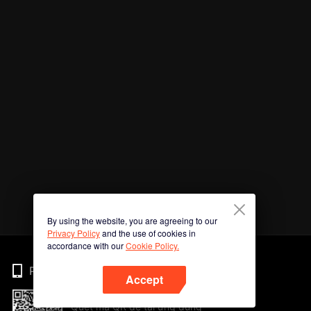
By using the website, you are agreeing to our
Privacy Policy
and the use of cookies in
accordance with our
Cookie Policy.
Phone
Accept
Quét mã QR để tải ứng dụng