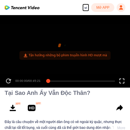
Mở APP
vi
00:00:00
/
00:45:21
Tại Sao Anh Ấy Vẫn Độc Thân?
Đây là câu chuyện về một người đàn ông có vẻ ngoài kỳ quặc, nhưng thực
chất lại rất tốt bụng, và cuối cùng đã cả thế giới bao dung đón nhận. Thông
More