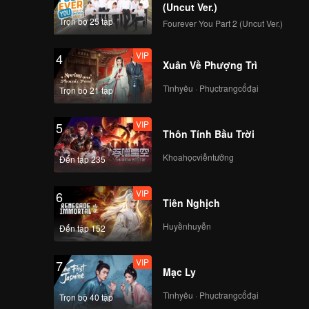
(Uncut Ver.)
Trọn bộ 25 tập
Fourever You Part 2 (Uncut Ver.)
VIP
4
Xuân Về Phượng Trì
Tìnhyêu · Phụctrangcổđại
Trọn bộ 21 tập
VIP
5
Thôn Tính Bầu Trời
Khoahọcviễntưởng
Đến tập 235
VIP
6
Tiên Nghịch
Huyềnhuyễn
Đến tập 152
VIP
7
Mạc Ly
Tìnhyêu · Phụctrangcổđại
Trọn bộ 40 tập