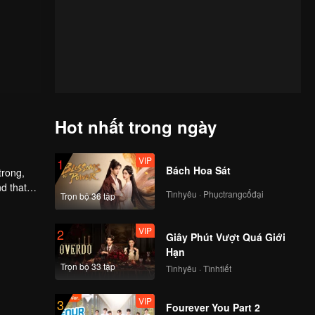
Hot nhất trong ngày
VIP
1
Bách Hoa Sát
trong,
nd that
Tìnhyêu · Phụctrangcổđại
Trọn bộ 36 tập
d to find
VIP
2
Giây Phút Vượt Quá Giới
Hạn
Trọn bộ 33 tập
Tìnhyêu · Tìnhtiết
VIP
3
Fourever You Part 2