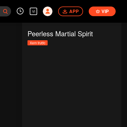
APP
VIP
VI
Peerless Martial Spirit
Xem trước