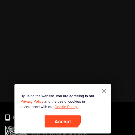
By using the website, you are agreeing to our
Privacy Policy
and the use of cookies in
accordance with our
Cookie Policy.
Phone
Accept
Quét mã QR để tải ứng dụng