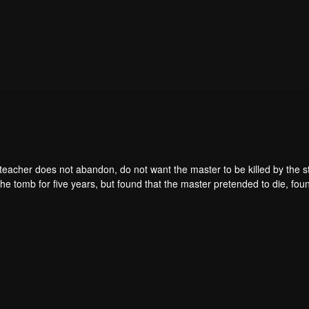
teacher does not abandon, do not want the master to be killed by the s
he tomb for five years, but found that the master pretended to die, fou
. From then on, Chen Feng rose up against the sky, set foot on the roa