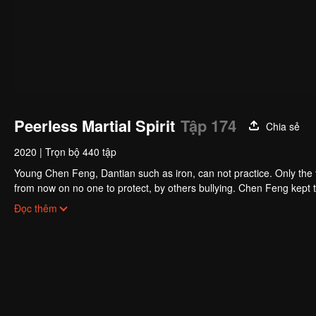
Peerless Martial Spirit
Tập 174
Chia sẻ
2020
|
Trọn bộ 440 tập
Young Chen Feng, Dantian such as iron, can not practice. Only the 
from now on no one to protect, by others bullying. Chen Feng kept t
the master left the supreme dragon blood, mysterious ancient tripod
Đọc thêm
the master and become the strong.