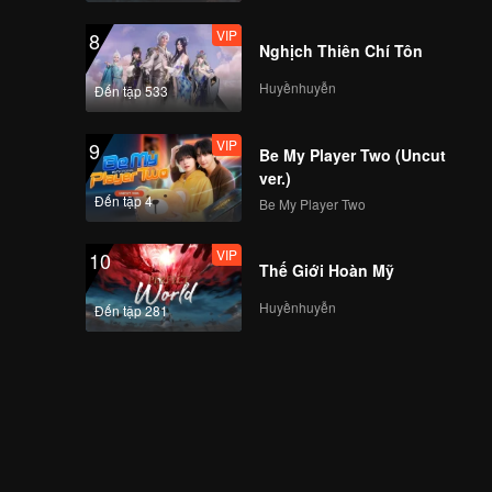
VIP
8
Nghịch Thiên Chí Tôn
Huyềnhuyễn
Đến tập 533
VIP
9
Be My Player Two (Uncut
ver.)
Đến tập 4
Be My Player Two
VIP
10
Thế Giới Hoàn Mỹ
Huyềnhuyễn
Đến tập 281