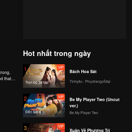
Hot nhất trong ngày
VIP
1
Bách Hoa Sát
trong,
nd that
Tìnhyêu · Phụctrangcổđại
Trọn bộ 36 tập
d to find
VIP
2
Be My Player Two (Uncut
ver.)
Đến tập 4
Be My Player Two
VIP
3
Xuân Về Phượng Trì