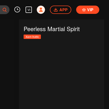
APP
VIP
VI
Peerless Martial Spirit
Xem trước