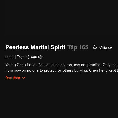
Peerless Martial Spirit
Tập 165
Chia sẻ
2020
|
Trọn bộ 440 tập
Young Chen Feng, Dantian such as iron, can not practice. Only the 
from now on no one to protect, by others bullying. Chen Feng kept t
the master left the supreme dragon blood, mysterious ancient tripod
Đọc thêm
the master and become the strong.