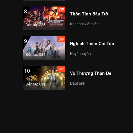
VIP
8
Thôn Tính Bầu Trời
Khoahọcviễntưởng
Đến tập 235
VIP
9
Nghịch Thiên Chí Tôn
Huyềnhuyễn
Đến tập 534
VIP
10
Vô Thượng Thần Đế
Đấutranh
Đến tập 611