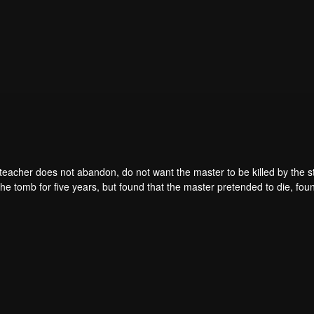
teacher does not abandon, do not want the master to be killed by the s
he tomb for five years, but found that the master pretended to die, fou
. From then on, Chen Feng rose up against the sky, set foot on the roa