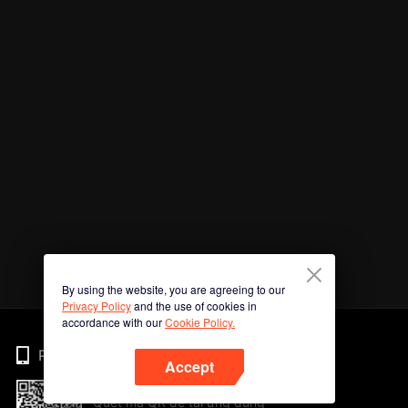
By using the website, you are agreeing to our
Privacy Policy
and the use of cookies in
accordance with our
Cookie Policy.
Phone
Accept
Quét mã QR để tải ứng dụng