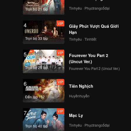
Tìnhyêu · Phụctrangcổđại
Trọn bộ 21 tập
VIP
4
Giây Phút Vượt Quá Giới
Hạn
Trọn bộ 33 tập
Tìnhyêu · Tìnhtiết
VIP
5
Fourever You Part 2
(Uncut Ver.)
Trọn bộ 25 tập
Fourever You Part 2 (Uncut Ver.)
VIP
6
Tiên Nghịch
Huyềnhuyễn
Đến tập 152
VIP
7
Mạc Ly
Tìnhyêu · Phụctrangcổđại
Trọn bộ 40 tập