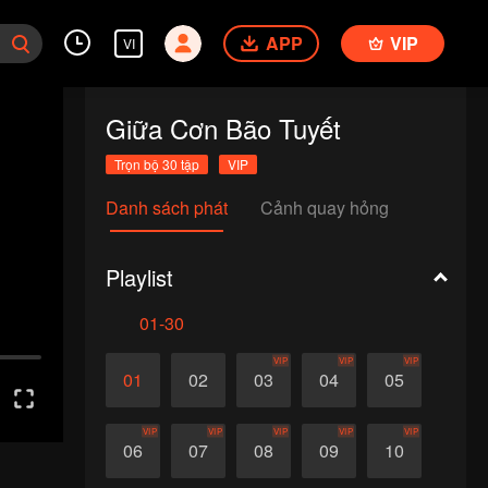
APP
VIP
VI
Giữa Cơn Bão Tuyết
Trọn bộ 30 tập
VIP
Danh sách phát
Cảnh quay hỏng
Playlist
01-30
VIP
VIP
VIP
01
02
03
04
05
VIP
VIP
VIP
VIP
VIP
06
07
08
09
10