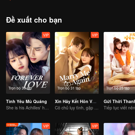
va chạm trong lúc phân bua với trọng tài. Anh trẻ tuổi cao ngạo nên
nghiệp bida mà mình luôn tự hào. Sự xuất hiện của Ân Quả làm q
không những bắt đầu cố gắng theo đuổi Ân Quả, mà dưới tác động c
Đề xuất cho bạn
hai người cùng nhau leo lên đỉnh cao sự nghiệp, cùng cống hiến sứ
và đồng đội để cùng thúc đẩy phát triển dự án toàn dân rèn luyện b
VIP
VIP
Trọn bộ 30 tập
Trọn bộ 31 tập
Trọn bộ 25 tập
Tình Yêu Mù Quáng
Xin Hãy Kết Hôn Với Tôi Lần Nữa
She is his Achilles' heel and his armor
Cô chủ lụy tình, gặp người giống hệt chồng quá cố
VIP
VIP