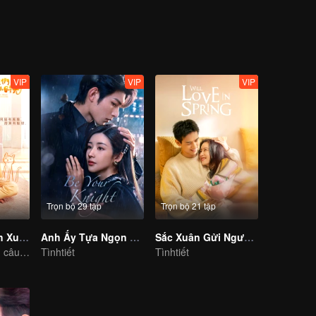
 không chấp nhận hình phạt, trực tiếp tuyên bố giải nghệ, từ đó rút khỏ
uỹ đạo cuộc đời của Lâm Diệc Dương một lần nữa đổi hướng, Lâm Diệc
ủa Ân Quả, anh tìm lại ước mơ ban đầu, quay lại đấu trường bida. Cu
c mình cho ngành bida chuyên nghiệp, đồng thời chung tay với huấn lu
ida.
VIP
VIP
VIP
Trọn bộ 29 tập
Trọn bộ 21 tập
Gửi Thời Thanh Xuân Ấm Áp Của Chúng Ta
Anh Ấy Tựa Ngọn Lửa
Sắc Xuân Gửi Người Tình
Tiếp tục viết nên câu chuyện của tuổi thanh xuân ngọt ngào ấm áp
Tìnhtiết
Tìnhtiết