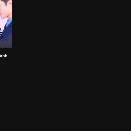
Cô Gái Ngoài Hành Tinh Sài Tiểu Thất 2