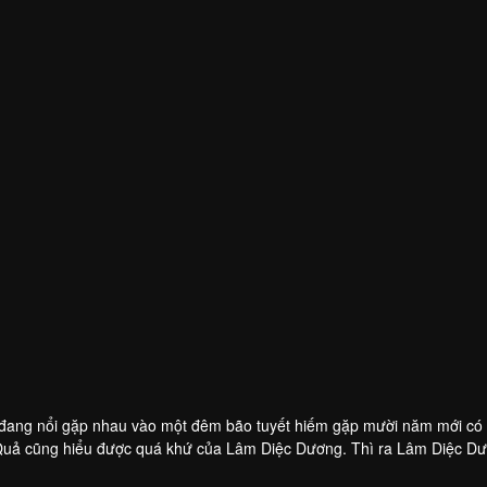
bi đang nổi gặp nhau vào một đêm bão tuyết hiếm gặp mười năm mới có 
 Quả cũng hiểu được quá khứ của Lâm Diệc Dương. Thì ra Lâm Diệc D
anh bị cấm thi vì không đồng tình với quyết định của trọng tài và vô tình