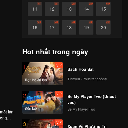
VIP
VIP
VIP
VIP
VIP
11
12
13
14
15
VIP
VIP
VIP
VIP
VIP
16
17
18
19
20
VIP
VIP
VIP
VIP
VIP
21
22
23
24
25
Hot nhất trong ngày
VIP
VIP
VIP
VIP
VIP
26
27
28
29
30
VIP
1
Bách Hoa Sát
Tìnhyêu · Phụctrangcổđại
Trọn bộ 36 tập
VIP
2
Be My Player Two (Uncut
ver.)
Đến tập 4
Be My Player Two
một lần.
ương
VIP
3
 xảy ra
Xuân Về Phượng Trì