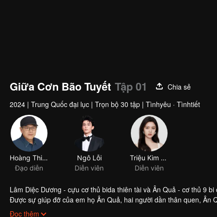
Giữa Cơn Bão Tuyết
Tập 01
Chia sẻ
2024
|
Trung Quốc đại lục
|
Trọn bộ 30 tập
|
Tìnhyêu · Tìnhtiết
Hoàng Thiên Nhân
Ngô Lỗi
Triệu Kim Mạch
Đạo diễn
Diễn viên
Diễn viên
Lâm Diệc Dương - cựu cơ thủ bida thiên tài và Ân Quả - cơ thủ 9 
Được sự giúp đỡ của em họ Ân Quả, hai người dần thân quen, Ân
cũng từng là thiên tài bida chấn động một thời, trong một trận đấu, 
Đọc thêm