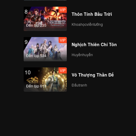
VIP
8
Thôn Tính Bầu Trời
Khoahọcviễntưởng
Đến tập 235
VIP
9
Nghịch Thiên Chí Tôn
Huyềnhuyễn
Đến tập 534
VIP
10
Vô Thượng Thần Đế
Đấutranh
Đến tập 611