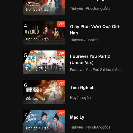
i sự
 Dương
Tìnhyêu · Phụctrangcổđại
Trọn bộ 21 tập
ối cùng
yện viên
VIP
4
Giây Phút Vượt Quá Giới
Hạn
Trọn bộ 33 tập
Tìnhyêu · Tìnhtiết
VIP
5
Fourever You Part 2
(Uncut Ver.)
Trọn bộ 25 tập
Fourever You Part 2 (Uncut Ver.)
VIP
6
Tiên Nghịch
Huyềnhuyễn
Đến tập 152
VIP
7
Mạc Ly
Tìnhyêu · Phụctrangcổđại
Trọn bộ 40 tập