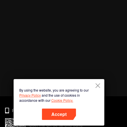
By using the website, you are agreeing to our
Privacy Policy
and the use of cookies in
accordance with our
Cookie Policy.
Phone
Accept
Quét mã QR để tải ứng dụng