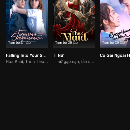
Trọn bộ 31 tập
Trọn bộ 26 tập
Trọn bộ 30 tập
Falling Into Your Smile (Indonesia Audio)
Tì Nữ
Hứa Khải, Trình Tiêu say mê theo đuổi giấc mơ
Tì nữ gặp nạn, tấn công trái tim