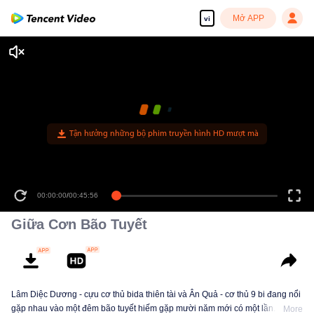
Mở APP
vi
Tận hưởng những bộ phim truyền hình HD mượt mà
00:00:00
/
00:45:56
Giữa Cơn Bão Tuyết
Lâm Diệc Dương - cựu cơ thủ bida thiên tài và Ân Quả - cơ thủ 9 bi đang nổi
gặp nhau vào một đêm bão tuyết hiếm gặp mười năm mới có một lần. Được
More