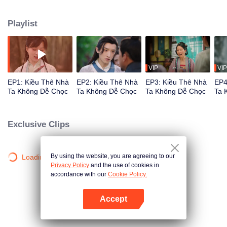
sống lại lần nữa, Lung Nguyệt bị hãm hại, bỏ rơi, chỉ có Lý Thanh Mục đối
xử với nàng chân thành nhưng lại vẫn bị xúi giục hòa ly, ôm hận mà chết.
Playlist
Kiếp này, Lung Nguyệt quyết định, đã có được cơ hội sống lại, nàng nhất
định phải trân trọng người mình yêu, khiến những kẻ từng sỉ nhục, bỏ rơi
nàng phải trả giá.
VIP
VIP
EP1: Kiều Thê Nhà
EP2: Kiều Thê Nhà
EP3: Kiều Thê Nhà
EP4
Ta Không Dễ Chọc
Ta Không Dễ Chọc
Ta Không Dễ Chọc
Ta 
Exclusive Clips
By using the website, you are agreeing to our
Loading…
Privacy Policy
and the use of cookies in
accordance with our
Cookie Policy.
Accept
Mở APP