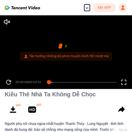
Mở APP
vi
Tận hưởng những bộ phim truyền hình HD mượt mà
00:00:00
/
00:03:32
Kiều Thê Nhà Ta Không Dễ Chọc
Người phụ nữ chua ngoa nhất huyện Thanh Thủy - Lung Nguyệt - tính tình
đanh đá hung dữ, bảo vệ chồng như mạng sống của mình. Trước khi được
More