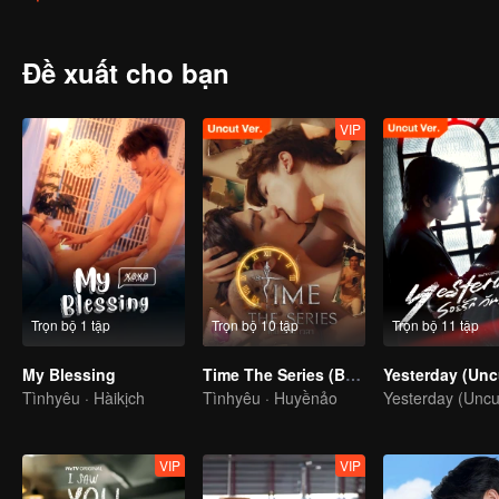
Đề xuất cho bạn
VIP
Trọn bộ 1 tập
Trọn bộ 10 tập
Trọn bộ 11 tập
My Blessing
Time The Series (Bản Uncut)
Tìnhyêu · Hàikịch
Tìnhyêu · Huyềnảo
Yesterday (Uncut
VIP
VIP