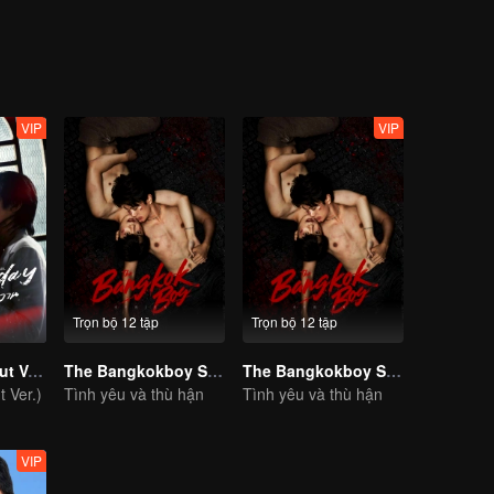
VIP
VIP
Trọn bộ 12 tập
Trọn bộ 12 tập
Yesterday (Uncut Ver.)
The Bangkokboy Series
The Bangkokboy Series (Uncut Ver.)
 Ver.)
Tình yêu và thù hận
Tình yêu và thù hận
VIP