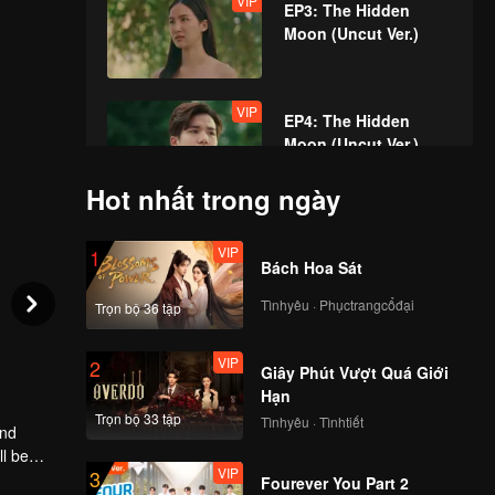
VIP
EP3: The Hidden
Moon (Uncut Ver.)
VIP
EP4: The Hidden
Moon (Uncut Ver.)
Hot nhất trong ngày
VIP
EP5: The Hidden
VIP
1
Moon (Uncut Ver.)
Bách Hoa Sát
Tìnhyêu · Phụctrangcổđại
Trọn bộ 36 tập
VIP
EP6: The Hidden
VIP
2
Moon (Uncut Ver.)
Giây Phút Vượt Quá Giới
Hạn
Trọn bộ 33 tập
Tìnhyêu · Tìnhtiết
and
VIP
EP7: The Hidden
ll be
VIP
3
Moon (Uncut Ver.)
Fourever You Part 2