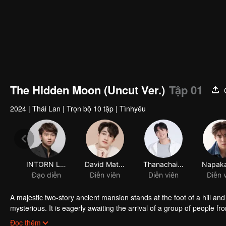
The Hidden Moon (Uncut Ver.)
Tập 01
2024
|
Thái Lan
|
Trọn bộ 10 tập
|
Tìnhyêu
A majestic two-story ancient mansion stands at the foot of a hill an
mysterious. It is eagerly awaiting the arrival of a group of people
working on the marketing campaign for this conservation-oriented r
Đọc thêm