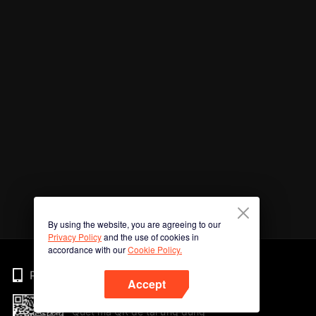
By using the website, you are agreeing to our
Privacy Policy
and the use of cookies in
accordance with our
Cookie Policy.
Phone
Accept
Quét mã QR để tải ứng dụng