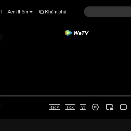
í
Xem thêm
|
Khám phá