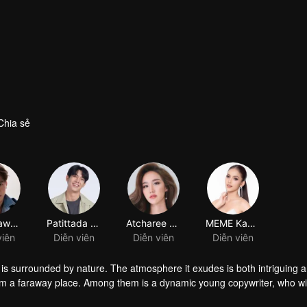
Chia sẻ
d is surrounded by nature. The atmosphere it exudes is both intriguing 
 from a faraway place. Among them is a dynamic young copywriter, who wi
esort.