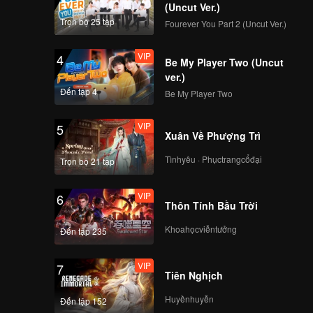
(Uncut Ver.)
Trọn bộ 25 tập
Fourever You Part 2 (Uncut Ver.)
VIP
EP8: The Hidden
VIP
4
Moon (Uncut Ver.)
Be My Player Two (Uncut
ver.)
Đến tập 4
Be My Player Two
VIP
EP9: The Hidden
VIP
5
Moon (Uncut Ver.)
Xuân Về Phượng Trì
Tìnhyêu · Phụctrangcổđại
Trọn bộ 21 tập
VIP
EP10: The Hidden
VIP
6
Moon (Uncut Ver.)
Thôn Tính Bầu Trời
Khoahọcviễntưởng
Đến tập 235
VIP
7
Tiên Nghịch
Huyềnhuyễn
Đến tập 152