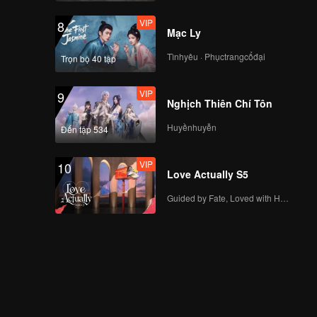
VIP
8
Mạc Ly
Tìnhyêu · Phụctrangcổđại
Trọn bộ 40 tập
VIP
9
Nghịch Thiên Chí Tôn
Huyềnhuyễn
Đến tập 534
VIP
10
Love Actually S5
Guided by Fate, Loved with Heart