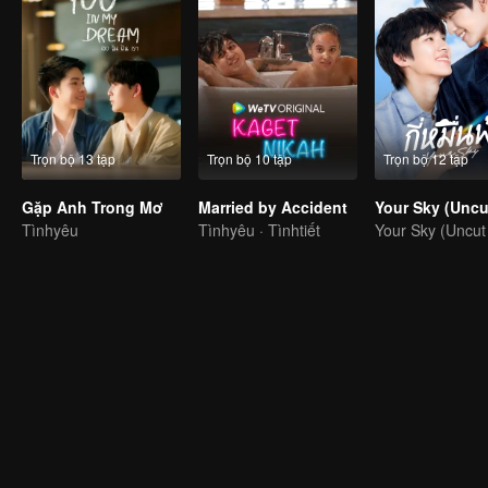
Trọn bộ 13 tập
Trọn bộ 10 tập
Trọn bộ 12 tập
Gặp Anh Trong Mơ
Married by Accident
Your Sky (Uncut
Tìnhyêu
Tìnhyêu · Tìnhtiết
Your Sky (Uncut 