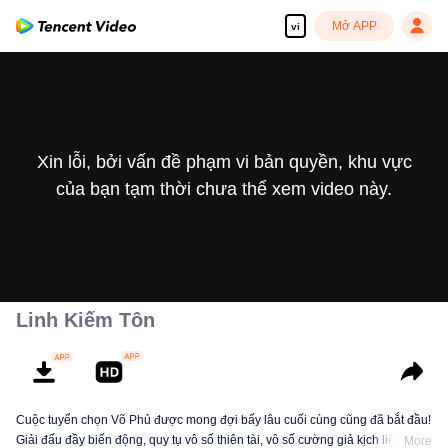
Mở APP
vi
Xin lỗi, bởi vấn đề phạm vi bản quyền, khu vực
của bạn tạm thời chưa thể xem video này.
Linh Kiếm Tôn
Cuộc tuyển chọn Võ Phủ được mong đợi bấy lâu cuối cùng cũng đã bắt đầu!
Giải đấu đầy biến động, quy tụ vô số thiên tài, vô số cường giả kịch liệt đối
More