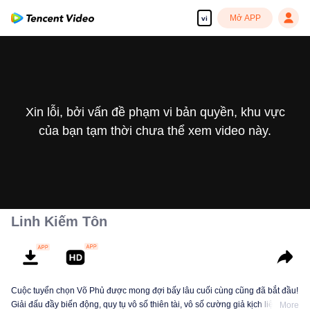
Mở APP
vi
Xin lỗi, bởi vấn đề phạm vi bản quyền, khu vực
của bạn tạm thời chưa thể xem video này.
Linh Kiếm Tôn
Cuộc tuyển chọn Võ Phủ được mong đợi bấy lâu cuối cùng cũng đã bắt đầu!
Giải đấu đầy biến động, quy tụ vô số thiên tài, vô số cường giả kịch liệt đối
More