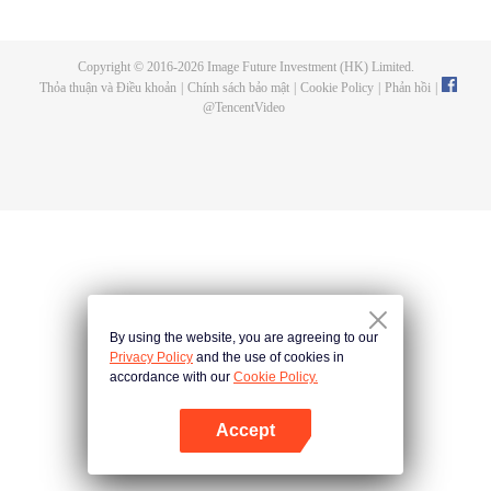
đầu, tai nạn liên tiếp xảy ra. Và sau giải đấu, đợt thú triều được kiểm soát bởi
con người, cùng với hàng loạt vụ ám sát cường giả nối tiếp nhau, đều hé lộ
một môn phái ám sát bí ẩn và hùng mạnh – Thiên Diễn Môn. Hãy cùng xem
Copyright © 2016-
2026
Image Future Investment (HK) Limited.
Sở Hành Vân sẽ làm thế nào để vượt qua mọi chông gai, không gì cản nổi
Thỏa thuận và Điều khoản
|
Chính sách bảo mật
|
Cookie Policy
|
Phản hồi
|
trong cuộc ám sát đầy hiểm nguy này!
@
TencentVideo
By using the website, you are agreeing to our
Privacy Policy
and the use of cookies in
accordance with our
Cookie Policy.
Accept
Mở APP