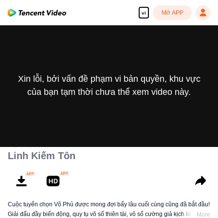
Mở APP
vi
Xin lỗi, bởi vấn đề phạm vi bản quyền, khu vực
của bạn tạm thời chưa thể xem video này.
Linh Kiếm Tôn
Cuộc tuyển chọn Võ Phủ được mong đợi bấy lâu cuối cùng cũng đã bắt đầu!
Giải đấu đầy biến động, quy tụ vô số thiên tài, vô số cường giả kịch liệt đối
More