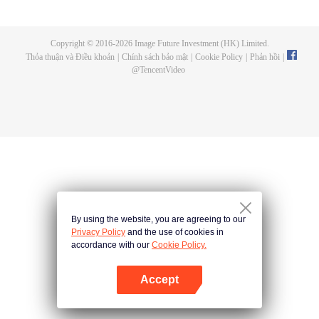
đầu, tai nạn liên tiếp xảy ra. Và sau giải đấu, đợt thú triều được kiểm soát bởi
con người, cùng với hàng loạt vụ ám sát cường giả nối tiếp nhau, đều hé lộ
một môn phái ám sát bí ẩn và hùng mạnh – Thiên Diễn Môn. Hãy cùng xem
Copyright © 2016-
2026
Image Future Investment (HK) Limited.
Sở Hành Vân sẽ làm thế nào để vượt qua mọi chông gai, không gì cản nổi
Thỏa thuận và Điều khoản
|
Chính sách bảo mật
|
Cookie Policy
|
Phản hồi
|
trong cuộc ám sát đầy hiểm nguy này!
@
TencentVideo
By using the website, you are agreeing to our
Privacy Policy
and the use of cookies in
accordance with our
Cookie Policy.
Accept
Mở APP