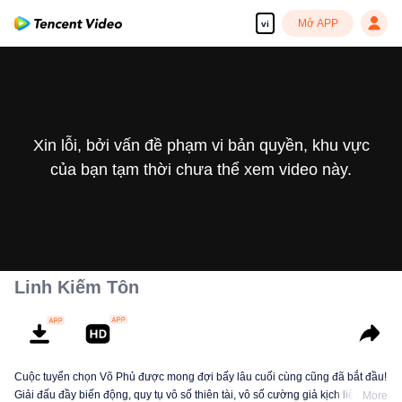
Mở APP
vi
Xin lỗi, bởi vấn đề phạm vi bản quyền, khu vực
của bạn tạm thời chưa thể xem video này.
Linh Kiếm Tôn
Cuộc tuyển chọn Võ Phủ được mong đợi bấy lâu cuối cùng cũng đã bắt đầu!
Giải đấu đầy biến động, quy tụ vô số thiên tài, vô số cường giả kịch liệt đối
More