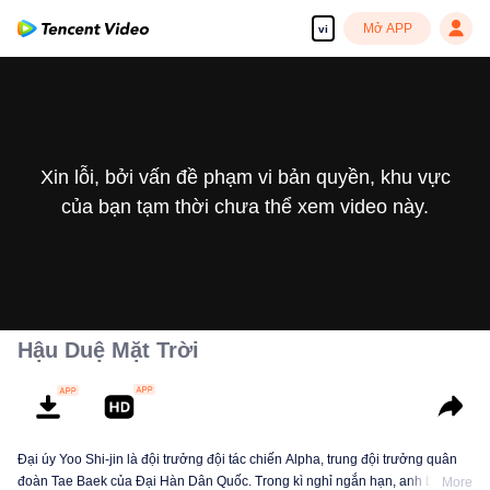
Mở APP
vi
Xin lỗi, bởi vấn đề phạm vi bản quyền, khu vực
của bạn tạm thời chưa thể xem video này.
Hậu Duệ Mặt Trời
Đại úy Yoo Shi-jin là đội trưởng đội tác chiến Alpha, trung đội trưởng quân
đoàn Tae Baek của Đại Hàn Dân Quốc. Trong kì nghỉ ngắn hạn, anh bắt một
More