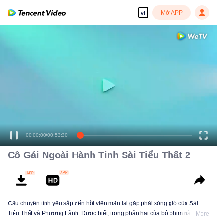
Mở APP
vi
Tận hưởng những bộ phim truyền hình HD mượt mà
00:00:00
/
00:53:30
Cô Gái Ngoài Hành Tinh Sài Tiểu Thất 2
Câu chuyện tình yêu sắp đến hồi viên mãn lại gặp phải sóng gió của Sài
Tiểu Thất và Phương Lãnh. Được biết, trong phần hai của bộ phim này,
More