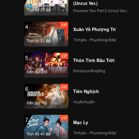
(Uncut Ver.)
Trọn bộ 25 tập
Fourever You Part 2 (Uncut Ver.)
VIP
4
Xuân Về Phượng Trì
Tìnhyêu · Phụctrangcổđại
Trọn bộ 21 tập
VIP
5
Thôn Tính Bầu Trời
Khoahọcviễntưởng
Đến tập 235
VIP
6
Tiên Nghịch
Huyềnhuyễn
Đến tập 152
VIP
7
Mạc Ly
Tìnhyêu · Phụctrangcổđại
Trọn bộ 40 tập