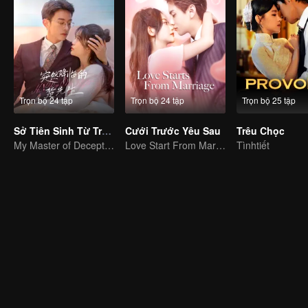
Trọn bộ 24 tập
Trọn bộ 24 tập
Trọn bộ 25 tập
Sở Tiên Sinh Từ Trên Trời Rơi Xuống
Cưới Trước Yêu Sau
Trêu Chọc
My Master of Deception Girlfriend
Love Start From Marriage
Tìnhtiết