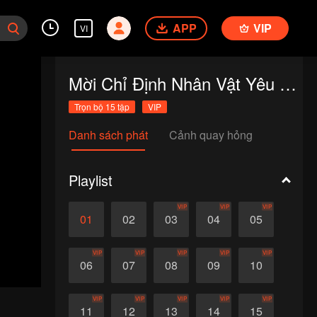
APP
VIP
VI
Mời Chỉ Định Nhân Vật Yêu Đương
Trọn bộ 15 tập
VIP
Danh sách phát
Cảnh quay hỏng
Playlist
VIP
VIP
VIP
01
02
03
04
05
VIP
VIP
VIP
VIP
VIP
06
07
08
09
10
VIP
VIP
VIP
VIP
VIP
11
12
13
14
15