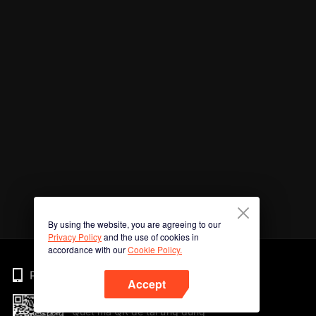
By using the website, you are agreeing to our
Privacy Policy
and the use of cookies in
accordance with our
Cookie Policy.
Phone
Accept
Quét mã QR để tải ứng dụng