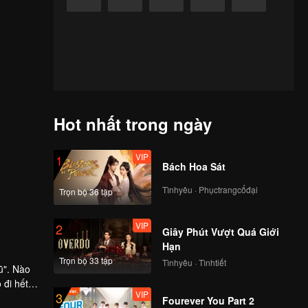
Hot nhất trong ngày
VIP
1
Bách Hoa Sát
Tìnhyêu · Phụctrangcổđại
Trọn bộ 36 tập
VIP
2
Giây Phút Vượt Quá Giới
Hạn
Trọn bộ 33 tập
Tìnhyêu · Tìnhtiết
ũ". Nào
 đi hết
VIP
3
Fourever You Part 2