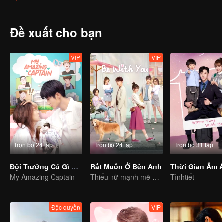
Đề xuất cho bạn
VIP
VIP
Trọn bộ 24 tập
Trọn bộ 24 tập
Trọn bộ 31 tập
Đội Trưởng Có Gì Sai Sai
Rất Muốn Ở Bên Anh
My Amazing Captain
Thiếu nữ mạnh mẽ điên cuồng tán tỉnh cậu em mặt búng ra sữa kiêu căng.
Tìnhtiết
Độc quyền
VIP