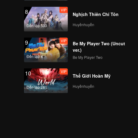
VIP
8
Nghịch Thiên Chí Tôn
Huyềnhuyễn
Đến tập 533
VIP
9
Be My Player Two (Uncut
ver.)
Đến tập 4
Be My Player Two
VIP
10
Thế Giới Hoàn Mỹ
Huyềnhuyễn
Đến tập 281