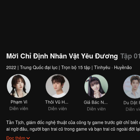
Mời Chỉ Định Nhân Vật Yêu Đương
Tập 0
2022
|
Trung Quốc đại lục
|
Trọn bộ 15 tập
|
Tìnhyêu · Huyềnảo
Phạm Vi
Thôi Vũ Hâm
Giả Bác Nhã
Du Dật 
Diễn viên
Diễn viên
Diễn viên
Diễn v
Tần Tịch, giám đốc nghệ thuật của công ty game trước giờ chỉ biết 
ai ngờ đâu, người bạn trai cũ trong game và bạn trai cũ ngoài đời l
từ bất ngờ này đến bất ngờ khác.
Đọc thêm