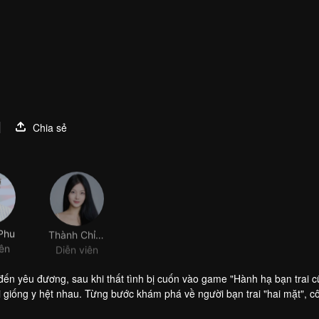
1
Chia sẻ
Phu
Thành Chỉ Vi
iên
Diễn viên
đến yêu đương, sau khi thất tình bị cuốn vào game "Hành hạ bạn trai c
ại giống y hệt nhau. Từng bước khám phá về người bạn trai "hai mặt", cô