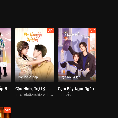
VIP
VIP
Trọn bộ 26 tập
Trọn bộ 24 tập
Thời Gian Ấm Áp Bên Em
Cậu Hình, Trợ Lý Lại Gây Chuyện Này
Cạm Bẫy Ngọt Ngào
In a relationship with an idol
Tìnhtiết
VIP