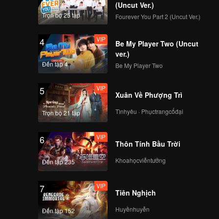
ay đưa
(Uncut Ver.)
hươu Minh
Trọn bộ 25 tập
Fourever You Part 2 (Uncut Ver.)
 cạnh
VIP
4
Be My Player Two (Uncut
ver.)
Đến tập 4
Be My Player Two
VIP
5
Xuân Về Phượng Trì
Tìnhyêu · Phụctrangcổđại
Trọn bộ 21 tập
VIP
6
Thôn Tính Bầu Trời
Khoahọcviễntưởng
Đến tập 235
VIP
7
Tiên Nghịch
Huyềnhuyễn
Đến tập 152