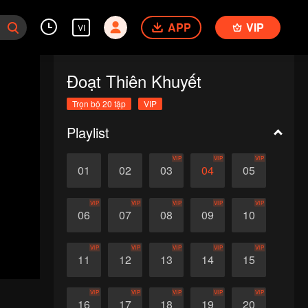
APP
VIP
VI
Đoạt Thiên Khuyết
Trọn bộ 20 tập
VIP
Playlist
VIP
VIP
VIP
01
02
03
04
05
VIP
VIP
VIP
VIP
VIP
06
07
08
09
10
VIP
VIP
VIP
VIP
VIP
11
12
13
14
15
VIP
VIP
VIP
VIP
VIP
16
17
18
19
20