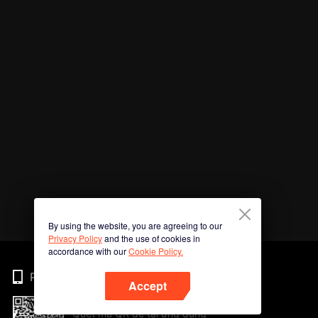
By using the website, you are agreeing to our
Privacy Policy
and the use of cookies in
accordance with our
Cookie Policy.
Phone
Accept
Quét mã QR để tải ứng dụng