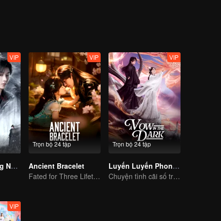
hổ Nhan quyết định kết hôn với Trần, nhưng ngày thứ hai kết hôn tự t
g thế trở về Long Đồi, không nghĩ tới thừa nhan tái sinh lại biến thành 
ần nữa phong ấn Ma Thú Chà, lại bị nhận ra, nàng cùng Trần vai bên
 còn Tam Giới Thái Bình.
VIP
VIP
VIP
Trọn bộ 24 tập
Trọn bộ 24 tập
Dữ Quân Tương Nhẫn
Ancient Bracelet
Luyến Luyến Phong Lăng Độ
Fated for Three Lifetimes, Bound by One Thought
Chuyện tình cãi số trời! Ma tôn theo đuổi nàng tiểu tiên
VIP