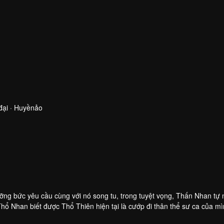
đại · Huyềnảo
ỡng bức yêu cầu cùng với nó song tu, trong tuyệt vọng, Thấn Nhan tự 
Thổ Nhan biết được Thổ Thiên hiện tại là cướp đi thân thể sư ca của m
ù, nàng luyện hóa Thượng Cổ Thần Khí tái tạo hoàn chỉnh Nội Đan, n