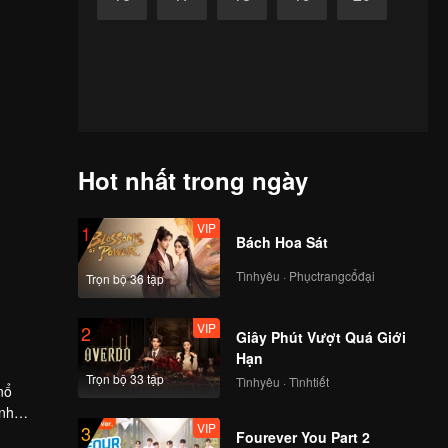
Hot nhất trong ngày
VIP
1
Bách Hoa Sát
Tìnhyêu · Phụctrangcổđại
Trọn bộ 36 tập
VIP
2
Giây Phút Vượt Quá Giới
Hạn
Trọn bộ 33 tập
Tìnhyêu · Tìnhtiết
nổ
ình
VIP
3
hưng
Fourever You Part 2