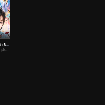
Vĩnh Dạ Tinh Hà (Bản Tiếng Anh)
Chiến lược chinh phục kẻ nham hiểm, tâm lý bất ổn của thiếu nữ tinh nghịch