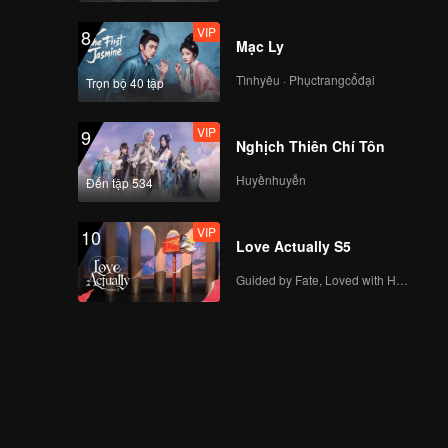
VIP
8
Mạc Ly
Tìnhyêu · Phụctrangcổđại
Trọn bộ 40 tập
VIP
9
Nghịch Thiên Chí Tôn
Huyềnhuyễn
Đến tập 534
VIP
10
Love Actually S5
Guided by Fate, Loved with Heart