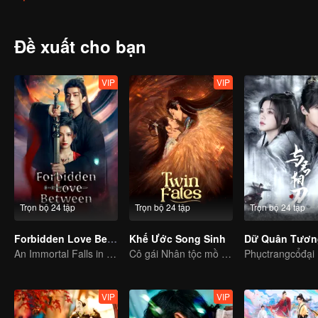
cũng trong quá trình này bất hạnh ngộ độc, mạng không lâu nữa. T
Trần trở về Ma giới, chính mình bị giết. Trần triệt để tức giận, cườn
Huyền Nữ. Thừa Nhan muốn lợi dụng thân phận của Hưu Minh một l
Đề xuất cho bạn
Chà mở ra quyết chiến cuối cùng, cuối cùng triệt để phong ấn Chà,
VIP
VIP
Trọn bộ 24 tập
Trọn bộ 24 tập
Trọn bộ 24 tập
Forbidden Love Between
Khế Ước Song Sinh
An Immortal Falls in Love With a Witch
Cô gái Nhân tộc mồ côi hiến thân kết khế ước với thần thú.
Phụctrangcổđại
VIP
VIP