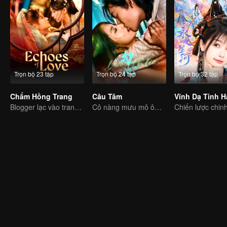
Trọn bộ 23 tập
Trọn bộ 24 tập
Trọn bộ 32 tập
Chẩm Hồng Trang
Câu Tâm
Blogger lạc vào trang sách, chinh phục công gia sắc sảo
Cô nàng mưu mô ôm hận báo thù phải lòng chàng thiếu gia bất hảo