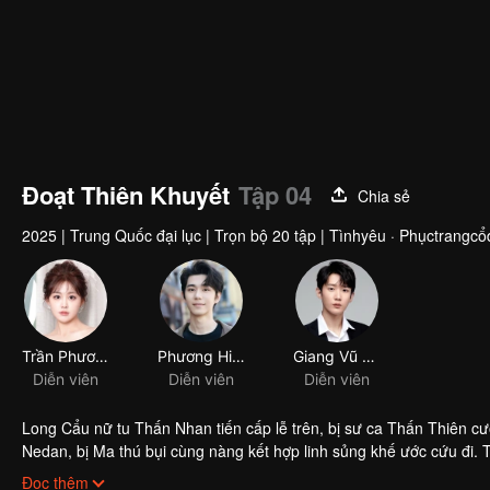
Đoạt Thiên Khuyết
Tập 04
Chia sẻ
2025
|
Trung Quốc đại lục
|
Trọn bộ 20 tập
|
Tìnhyêu · Phụctrangcổ
Trần Phương Đồng
Phương Hiểu Đông
Giang Vũ Thuận
Diễn viên
Diễn viên
Diễn viên
Long Cẩu nữ tu Thấn Nhan tiến cấp lễ trên, bị sư ca Thấn Thiên cư
Nedan, bị Ma thú bụi cùng nàng kết hợp linh sủng khế ước cứu đi. 
Thượng Cổ Ma Thú Chà, vì vậy quyết định mở ra con đường báo th
Đọc thêm