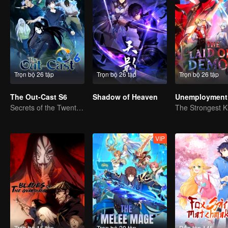
Trọn bộ 26 tập
Trọn bộ 26 tập
Trọn bộ 26 tập
The Out-Cast S6
Shadow of Heaven
Unemployment 
Secrets of the Twenty-Four Valleys, Reunited with an Old Friend in Shu.
VIP
Trọn bộ 15 tập
Trọn bộ 20 tập
Đến tập 145