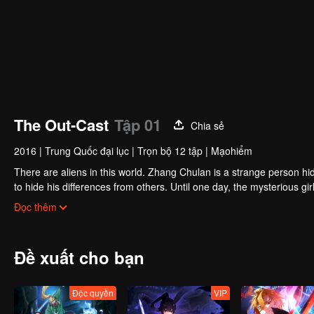
The Out-Cast
Tập 01
Chia sẻ
2016
|
Trung Quốc đại lục
|
Trọn bộ 12 tập
|
Mạohiểm
There are aliens in this world. Zhang Chulan is a strange person hid
to hide his differences from others. Until one day, the mysterious 
hacked by strange people, and involved in unprecedented troubles..
Đọc thêm
Đề xuất cho bạn
Độc quyền
VIP