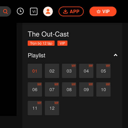
APP
VIP
VI
The Out-Cast
Trọn bộ 12 tập
VIP
Playlist
VIP
VIP
VIP
01
02
03
04
05
VIP
VIP
VIP
VIP
VIP
06
07
08
09
10
VIP
VIP
11
12