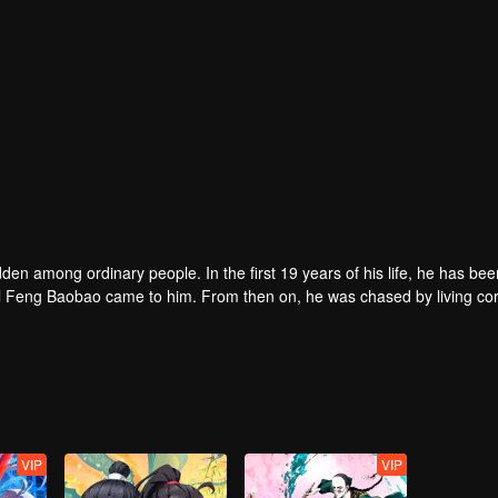
den among ordinary people. In the first 19 years of his life, he has bee
girl Feng Baobao came to him. From then on, he was chased by living co
.
VIP
VIP