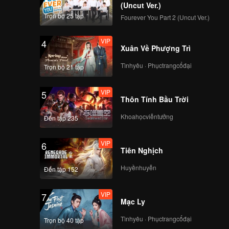
(Uncut Ver.)
Trọn bộ 25 tập
Fourever You Part 2 (Uncut Ver.)
VIP
4
Xuân Về Phượng Trì
Tìnhyêu · Phụctrangcổđại
Trọn bộ 21 tập
VIP
5
Thôn Tính Bầu Trời
Khoahọcviễntưởng
Đến tập 235
VIP
6
Tiên Nghịch
Huyềnhuyễn
Đến tập 152
VIP
7
Mạc Ly
Tìnhyêu · Phụctrangcổđại
Trọn bộ 40 tập