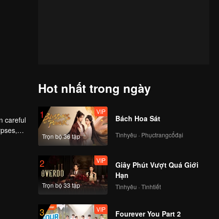
Hot nhất trong ngày
VIP
1
Bách Hoa Sát
n careful
rpses,
Tìnhyêu · Phụctrangcổđại
Trọn bộ 36 tập
VIP
2
Giây Phút Vượt Quá Giới
Hạn
Trọn bộ 33 tập
Tìnhyêu · Tìnhtiết
VIP
3
Fourever You Part 2