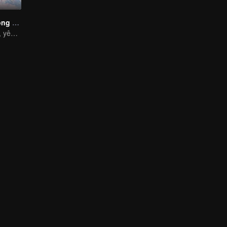
Hồ Yêu Tiểu Hồng Nương
Vạn vật hữu giới, yêu hận vô vàn