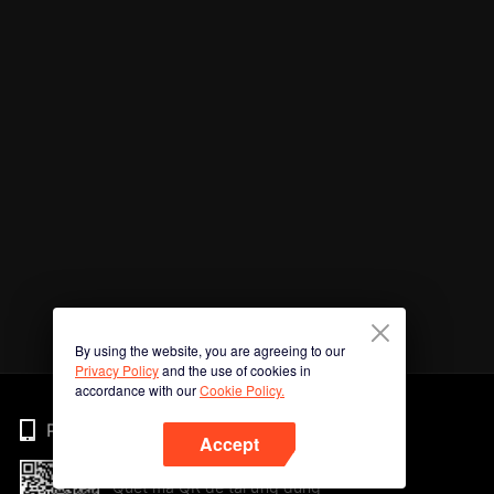
By using the website, you are agreeing to our
Privacy Policy
and the use of cookies in
accordance with our
Cookie Policy.
Phone
Accept
Quét mã QR để tải ứng dụng