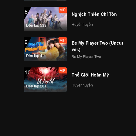
VIP
8
Nghịch Thiên Chí Tôn
Huyềnhuyễn
Đến tập 533
VIP
9
Be My Player Two (Uncut
ver.)
Đến tập 4
Be My Player Two
VIP
10
Thế Giới Hoàn Mỹ
Huyềnhuyễn
Đến tập 281