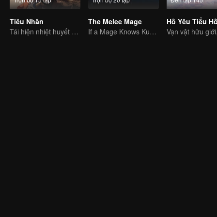
Tiêu Nhân
The Melee Mage
Tái hiện nhiệt huyết giang hồ Tùy Đường!
If a Mage Knows Kung Fu, No One Can Stop Him