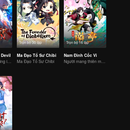
Trọn bộ 30 tập
Trọn bộ 16 tập
Devil
Ma Đạo Tổ Sư Chibi
Nam Đình Cốc Vi
The Strongest King in the Demon World Suddenly Gets Laid Off?
Ma Đạo Tổ Sư Chibi
Người mang thiên mệnh và kẻ siêu phàm, quyết chiến nào!