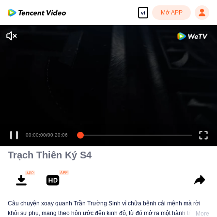
Mở APP
vi
Tận hưởng những bộ phim truyền hình HD mượt mà
00:00:00
/
00:20:06
Trạch Thiên Ký S4
Câu chuyện xoay quanh Trần Trường Sinh vì chữa bệnh cải mệnh mà rời
khỏi sư phụ, mang theo hôn ước đến kinh đô, từ đó mở ra một hành trình
More