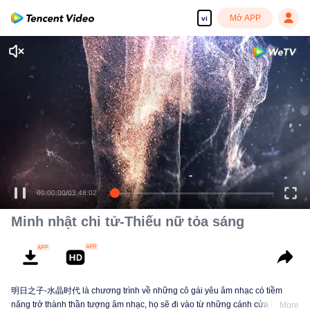
Mở APP
vi
00:00:00
/
03:48:02
Minh nhật chi tử-Thiếu nữ tỏa sáng
明日之子-水晶时代 là chương trình về những cô gái yêu âm nhạc có tiềm
năng trở thành thần tượng âm nhạc, họ sẽ đi vào từ những cánh cửa khác
More