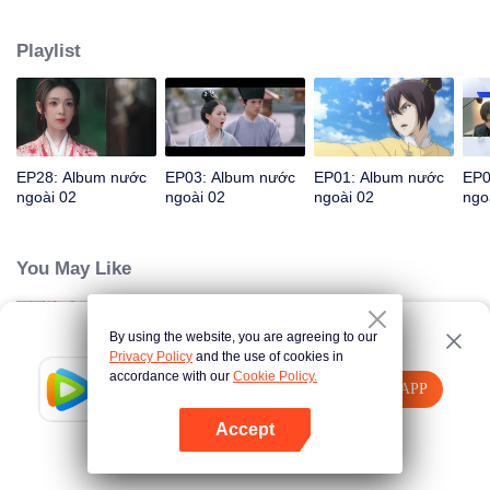
điểm nguy hiểm, Ina giao công nghệ tuyệt mật cho con gái Ira. 20 năm sau,
Ai Cập và Ron Tập đoàn đối đầu, hoàn thành bản thân biến đổi, cứu vớt cầu
Playlist
đô nhân dân.
EP28: Album nước
EP03: Album nước
EP01: Album nước
EP0
ngoài 02
ngoài 02
ngoài 02
ngo
You May Like
By using the website, you are agreeing to our
Khi GenZ Làm Mẹ
Privacy Policy
and the use of cookies in
accordance with our
Cookie Policy.
Tencent Video
Mở APP
Xem thêm nội dung
Accept
Harus Kawin
Nếu thất bại, vui lòng
Nhấn vào đây
thử lại
Mở APP