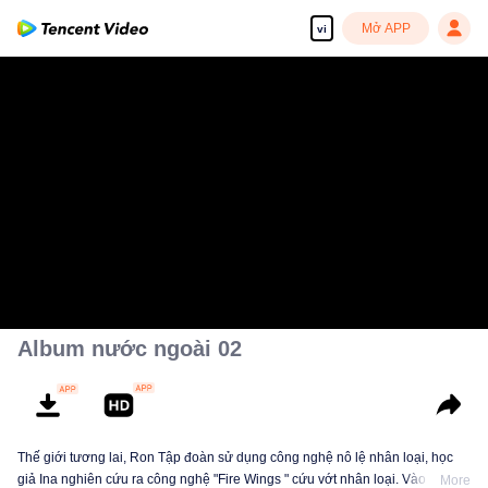
Mở APP
vi
Album nước ngoài 02
Thế giới tương lai, Ron Tập đoàn sử dụng công nghệ nô lệ nhân loại, học
giả Ina nghiên cứu ra công nghệ "Fire Wings " cứu vớt nhân loại. Vào thời
More