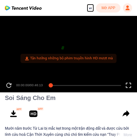
Mở APP
vi
Tận hưởng những bộ phim truyền hình HD mượt mà
00:00:00
/
00:46:13
Soi Sáng Cho Em
Mười năm trước Từ Lai bị mắc kẹt trong một trận động đất và được cứu bởi
lính cứu hoả Cận Thời Xuyên cùng chú chó tìm kiếm cứu nạn “Truy Phong”.
More