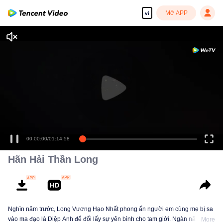
Mở APP
vi
00:00:00
/
01:14:58
Hãn Hải Thần Long
Nghìn năm trước, Long Vương Hạo Nhất phong ấn người em cùng mẹ bị sa
vào ma đạo là Diệp Anh để đổi lấy sự yên bình cho tam giới. Ngàn năm sau,
More