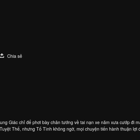
Chia sẻ
ung Giác chỉ để phơi bày chân tướng về tai nạn xe năm xưa cướp đi 
uyệt Thế, nhưng Tố Tình không ngờ, mọi chuyện tiến hành thuận lợi 
 Mạc Tố Tình và sói xám thật thà Diệp Chung Giác, hai người đều lên