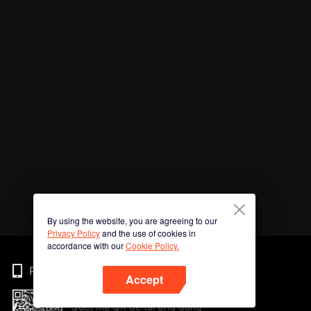
By using the website, you are agreeing to our
Privacy Policy
and the use of cookies in
accordance with our
Cookie Policy.
Phone
Accept
Quét mã QR để tải ứng dụng