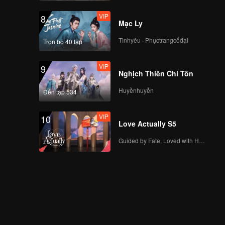
VIP
8
Mạc Ly
Tìnhyêu · Phụctrangcổđại
Trọn bộ 40 tập
VIP
9
Nghịch Thiên Chí Tôn
Huyềnhuyễn
Đến tập 534
VIP
10
Love Actually S5
Guided by Fate, Loved with Heart