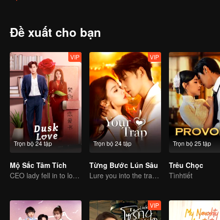
hoạch tiếp cận nhau, ngồi chờ người kia sa chân vào “chiếc bẫy” tìn
là con mồi, và đồng thời cũng là ánh trăng sáng và sự cứu rỗi của 
Đề xuất cho bạn
VIP
VIP
Trọn bộ 24 tập
Trọn bộ 24 tập
Trọn bộ 25 tập
Mộ Sắc Tâm Tích
Từng Bước Lún Sâu
Trêu Chọc
CEO lady fell in to love contract
Lure you into the trap with love as bait
Tìnhtiết
VIP