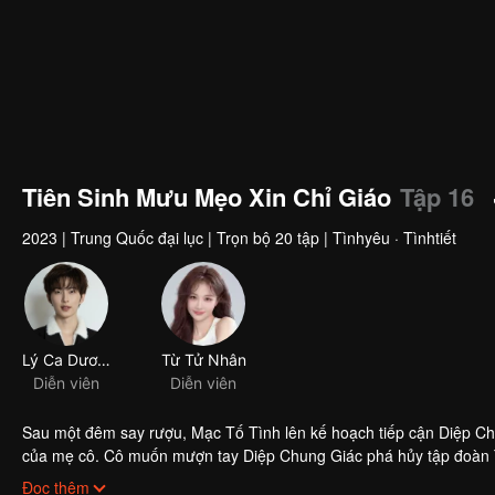
Tiên Sinh Mưu Mẹo Xin Chỉ Giáo
Tập 16
2023
|
Trung Quốc đại lục
|
Trọn bộ 20 tập
|
Tìnhyêu · Tìnhtiết
Lý Ca Dương
Từ Tử Nhân
Diễn viên
Diễn viên
Sau một đêm say rượu, Mạc Tố Tình lên kế hoạch tiếp cận Diệp Ch
của mẹ cô. Cô muốn mượn tay Diệp Chung Giác phá hủy tập đoàn T
vô vàn kế hoạch của Diệp Chung Giác sắp xếp. Thỏ trắng xảo quyệt
Đọc thêm