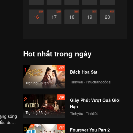
VIP
VIP
VIP
VIP
VIP
16
17
18
19
20
Hot nhất trong ngày
VIP
1
Bách Hoa Sát
Tìnhyêu · Phụctrangcổđại
Trọn bộ 36 tập
VIP
2
Giây Phút Vượt Quá Giới
Hạn
Trọn bộ 33 tập
Tìnhyêu · Tìnhtiết
mạng sống
đều do
VIP
3
 kế
Fourever You Part 2