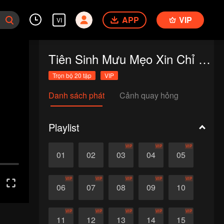
APP
VIP
VI
Tiên Sinh Mưu Mẹo Xin Chỉ Giáo
Trọn bộ 20 tập
VIP
Danh sách phát
Cảnh quay hỏng
Playlist
VIP
VIP
VIP
01
02
03
04
05
VIP
VIP
VIP
VIP
VIP
06
07
08
09
10
VIP
VIP
VIP
VIP
VIP
11
12
13
14
15