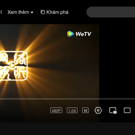
í
Xem thêm
|
Khám phá