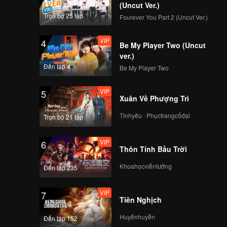
gười đều
(Uncut Ver.)
Trọn bộ 25 tập
Fourever You Part 2 (Uncut Ver.)
VIP
4
Be My Player Two (Uncut
ver.)
Đến tập 4
Be My Player Two
VIP
5
Xuân Về Phượng Trì
Tìnhyêu · Phụctrangcổđại
Trọn bộ 21 tập
VIP
6
Thôn Tính Bầu Trời
Khoahọcviễntưởng
Đến tập 235
VIP
7
Tiên Nghịch
Huyềnhuyễn
Đến tập 152