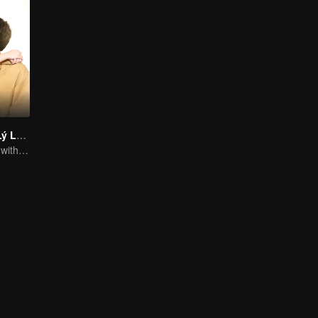
Cậu Hình, Trợ Lý Lại Gây Chuyện Này
In a relationship with an idol