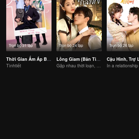
Trọn bộ 31 tập
Trọn bộ 24 tập
Trọn bộ 26 tập
Thời Gian Ấm Áp Bên Em
Lồng Giam (Bản Tiếng Thái)
Tìnhtiết
Gặp nhau thời loạn, định sẵn biệt ly