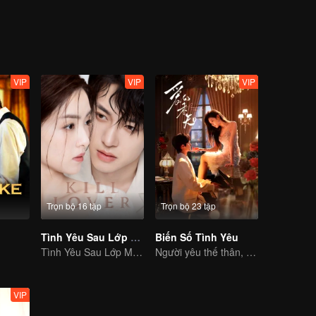
h yêu. Nhưng cả hai đều không biết, trong trò chơi tình cảm này, hai n
nhau.
VIP
VIP
VIP
Trọn bộ 16 tập
Trọn bộ 23 tập
Tình Yêu Sau Lớp Mặt Nạ
Biến Số Tình Yêu
Tình Yêu Sau Lớp Mặt Nạ
Người yêu thế thân, ôm hôn thắm thiết
VIP