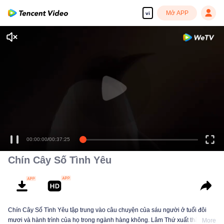
Mở APP
vi
00:00:00
/
00:37:25
Chín Cây Số Tình Yêu
Chín Cây Số Tình Yêu tập trung vào câu chuyện của sáu người ở tuổi đôi
mươi và hành trình của họ trong ngành hàng không. Lâm Thứ xuất thân từ
More