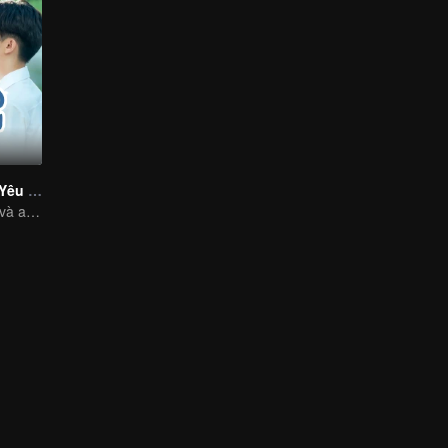
Dũng Cảm Nói Yêu Người
Báo đen xấu xa và anh chàng chim cánh cụt