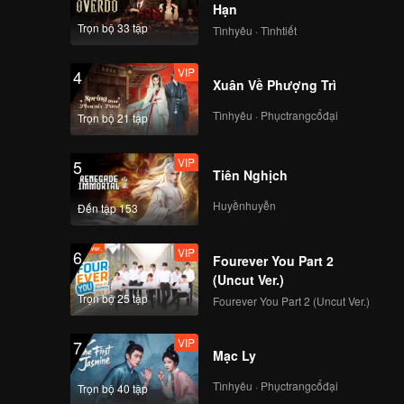
Hạn
Trọn bộ 33 tập
Tìnhyêu · Tìnhtiết
VIP
4
Xuân Về Phượng Trì
Tìnhyêu · Phụctrangcổđại
Trọn bộ 21 tập
VIP
5
Tiên Nghịch
Huyềnhuyễn
Đến tập 153
VIP
6
Fourever You Part 2
(Uncut Ver.)
Trọn bộ 25 tập
Fourever You Part 2 (Uncut Ver.)
VIP
7
Mạc Ly
Tìnhyêu · Phụctrangcổđại
Trọn bộ 40 tập