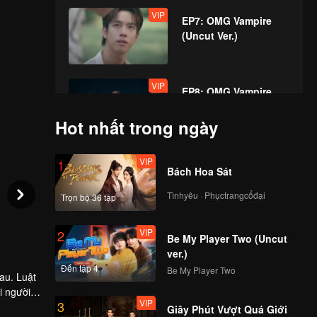
VIP
EP7: OMG Vampire
(Uncut Ver.)
VIP
EP8: OMG Vampire
(Uncut Ver.)
Hot nhất trong ngày
VIP
1
Bách Hoa Sát
Tìnhyêu · Phụctrangcổđại
Trọn bộ 36 tập
VIP
2
Be My Player Two (Uncut
ver.)
Đến tập 4
Be My Player Two
au. Luật
i người
VIP
3
con người
oạn khi
Giây Phút Vượt Quá Giới