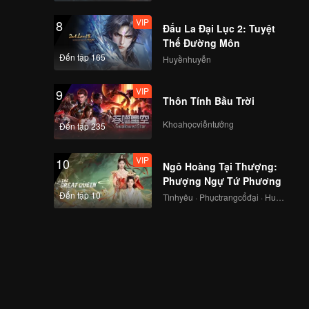
VIP
8
Đấu La Đại Lục 2: Tuyệt
Thế Đường Môn
Đến tập 165
Huyềnhuyễn
VIP
9
Thôn Tính Bầu Trời
Khoahọcviễntưởng
Đến tập 235
VIP
10
Ngô Hoàng Tại Thượng:
Phượng Ngự Tứ Phương
Đến tập 10
Tìnhyêu · Phụctrangcổđại · Huyềnảo