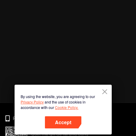
By using the website, you are agreeing to our
Privacy Policy
and the use of cookies in
accordance with our
Cookie Policy.
Phone
Accept
Quét mã QR để tải ứng dụng