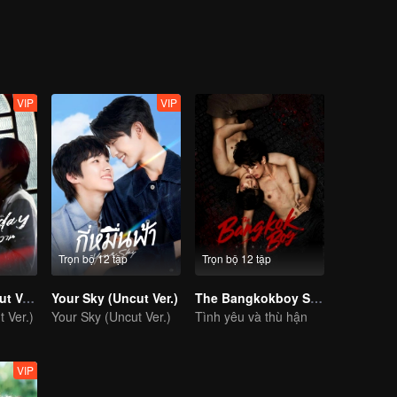
ng thể đoán trước.
 việc cho anh ta.
VIP
VIP
Trọn bộ 12 tập
Trọn bộ 12 tập
Yesterday (Uncut Ver.)
Your Sky (Uncut Ver.)
The Bangkokboy Series
 Ver.)
Your Sky (Uncut Ver.)
Tình yêu và thù hận
VIP