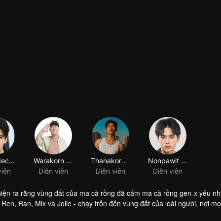
Thanadech Deeseesuk
Warakorn Waruncharernthorn
Thanakorn Kuljarassombat
Nonpawit Lertrommayanant
viên
Diễn viên
Diễn viên
Diễn viên
 hiện ra rằng vùng đất của ma cà rồng đã cấm ma cà rồng gen-x yêu nh
n, Ran, Mix và Jolie - chạy trốn đến vùng đất của loài người, nơi mọ
àng. Họ sẽ cần ghi tên mình vào sổ Sự Sống và sống trong cơ thể của 
ẻ có trái tim tan vỡ. Cuộc sống ở vùng đất của con người trở nên hỗn l