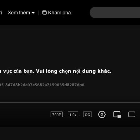
í
Xem thêm
|
Khám phá
 vực của bạn. Vui lòng chọn nội dung khác.
720P
1.0x
CC
1005-84768b26a07e5682a7159035d8287db0