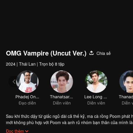
OMG Vampire (Uncut Ver.)
Chia sẻ
2024
|
Thái Lan
|
Trọn bộ 8 tập
Phadej Onlahung
Thanatsaran Samthonglai
Lee Long Shi (Lý Long Thế)
Đạo diễn
Diễn viên
Diễn viên
Diễn 
Sau khi thức dậy từ giấc ngủ dài cả thế kỷ, ma cà rồng Poom phát
mới không phù hợp với Poom và anh rủ nhóm bạn thân của mình là Re
có nhiều tự do hơn. Tuy nhiên, việc đến được đó sẽ không hề dễ d
Poom đến thế giới loài người và sống cuộc đời của một chàng trai tr
Đọc thêm