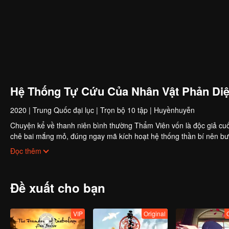
Hệ Thống Tự Cứu Của Nhân Vật Phản Di
2020
|
Trung Quốc đại lục
|
Trọn bộ 10 tập
|
Huyềnhuyễn
Chuyện kể về thanh niên bình thường Thẩm Viên vốn là độc giả cuố
chê bai mắng mỏ, đúng ngay mã kích hoạt hệ thống thần bí nên bư
"Đường tiên ma ngông cuồng ngạo mạn".
Đọc thêm
Đề xuất cho bạn
VIP
Original