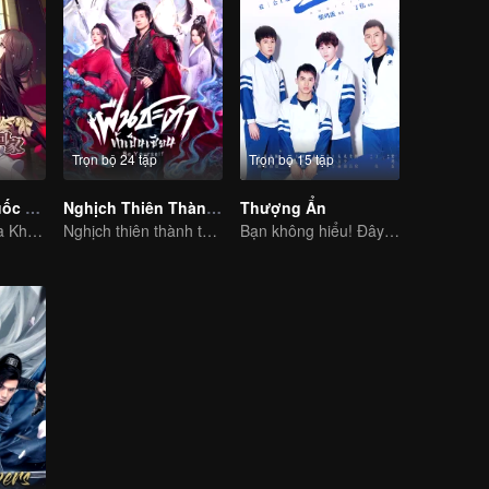
Trọn bộ 24 tập
Trọn bộ 15 tập
Đưa Ông Xã Quốc Dân Về Nhà (S1)
Nghịch Thiên Thành Tiên (Bản Tiếng Thái)
Thượng Ẩn
Đêm tân hôn "Ba Không"
Nghịch thiên thành thần chẳng có gì lạ
Bạn không hiểu! Đây cũng là tình yêu