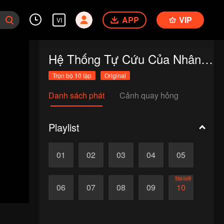
APP
VIP
VI
Hệ Thống Tự Cứu Của Nhân Vật Phản Diện
Trọn bộ 10 tập
Original
Danh sách phát
Cảnh quay hỏng
Playlist
01
02
03
04
05
Tập cuối
06
07
08
09
10