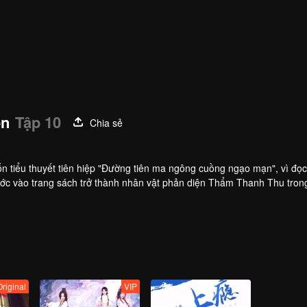
ện
Tập 10
Chia sẻ
n tiểu thuyết tiên hiệp "Đường tiên ma ngông cuồng ngạo mạn", vì đọ
ớc vào trang sách trở thành nhân vật phản diện Thẩm Thanh Thu trong
Original
VIP