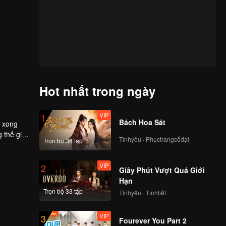
Hot nhất trong ngày
VIP
1
Bách Hoa Sát
c xong
 thế giới
Tìnhyêu · Phụctrangcổđại
Trọn bộ 36 tập
VIP
2
Giây Phút Vượt Quá Giới
Hạn
Trọn bộ 33 tập
Tìnhyêu · Tìnhtiết
VIP
3
Fourever You Part 2