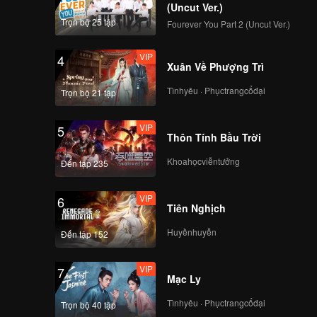
(Uncut Ver.)
Trọn bộ 25 tập
Fourever You Part 2 (Uncut Ver.)
VIP
4
Xuân Về Phượng Trì
Tìnhyêu · Phụctrangcổđại
Trọn bộ 21 tập
VIP
5
Thôn Tính Bầu Trời
Khoahọcviễntưởng
Đến tập 235
VIP
6
Tiên Nghịch
Huyềnhuyễn
Đến tập 152
VIP
7
Mạc Ly
Tìnhyêu · Phụctrangcổđại
Trọn bộ 40 tập