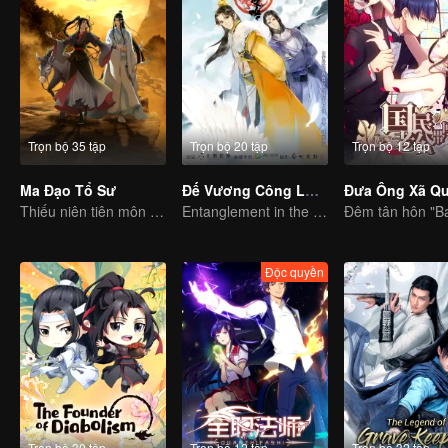
Trọn bộ 35 tập
Trọn bộ 20 tập
Trọn bộ 12 tập
Ma Đạo Tổ Sư
Đế Vương Công Lược
Thiếu niên tiên môn trừ hại xua đuổi ta ma cho người dân
Entanglement in the palace
Độc quyền
Trọn bộ 30 tập
Trọn bộ 12 tập
Trọn bộ 32 tập