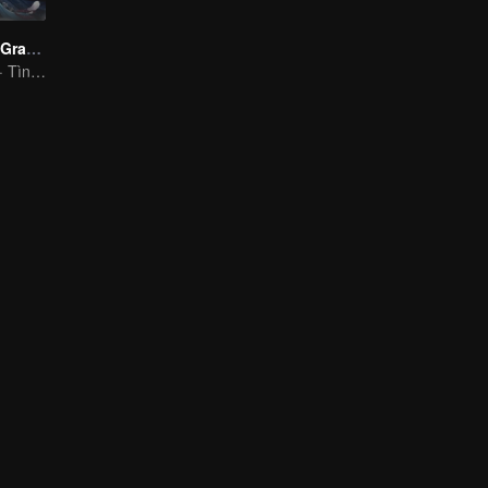
The Legend of Grave Keepers
Phụctrangcổđại · Tìnhyêu · Tìnhtiết