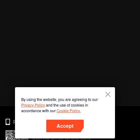
By using the website, you are agreeing to our
Privacy Policy
and the use of cookies in
accordance with our
Cookie Policy.
Phone
Accept
Quét mã QR để tải ứng dụng