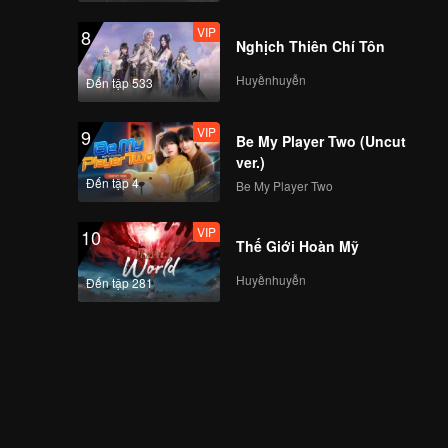
VIP
8
Nghịch Thiên Chí Tôn
Huyềnhuyễn
Đến tập 533
VIP
9
Be My Player Two (Uncut
ver.)
Đến tập 4
Be My Player Two
VIP
10
Thế Giới Hoàn Mỹ
Huyềnhuyễn
Đến tập 281