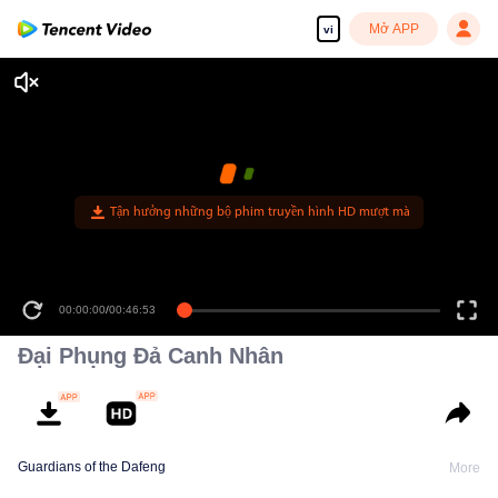
Mở APP
vi
Tận hưởng những bộ phim truyền hình HD mượt mà
00:00:00
/
00:46:53
Đại Phụng Đả Canh Nhân
Guardians of the Dafeng
More