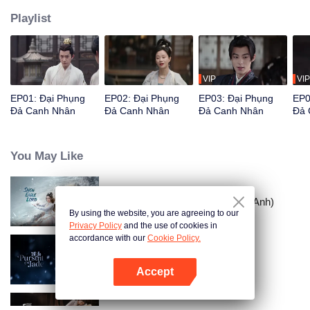
Playlist
VIP
VIP
EP01: Đại Phụng
EP02: Đại Phụng
EP03: Đại Phụng
EP0
Đả Canh Nhân
Đả Canh Nhân
Đả Canh Nhân
Đả 
You May Like
Tuyết Ưng Lĩnh Chủ (Bản Tiếng Anh)
By using the website, you are agreeing to our
Privacy Policy
and the use of cookies in
accordance with our
Cookie Policy.
Trục Ngọc (Bản Tiếng Anh)
Accept
Mở APP