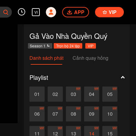
APP
VIP
VI
Gả Vào Nhà Quyền Quý
Season 1
Trọn bộ 24 tập
VIP
Danh sách phát
Cảnh quay hỏng
Playlist
VIP
VIP
VIP
01
02
03
04
05
VIP
VIP
VIP
VIP
VIP
06
07
08
09
10
VIP
VIP
VIP
VIP
VIP
11
12
13
14
15