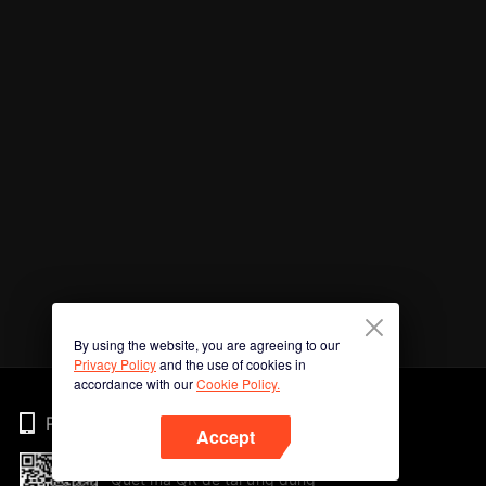
By using the website, you are agreeing to our
Privacy Policy
and the use of cookies in
accordance with our
Cookie Policy.
Phone
Accept
Quét mã QR để tải ứng dụng