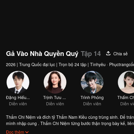
Gả Vào Nhà Quyền Quý
Tập 14
Chia sẻ
2026
|
Trung Quốc đại lục
|
Trọn bộ 24 tập
|
Tìnhyêu · Phụctrangcổ
Đặng Hiếu Từ
Trịnh Tưu Hoằng
Trình Phóng
Diễn viên
Diễn viên
Diễn viên
Diễn v
Thẩm Chi Niệm và đích tỷ Thẩm Nam Kiều cùng trùng sinh. Để trá
mình nhập cung . Thẩm Chi Niệm từng bước thận trọng bày kế, liên tiếp lật ngược thế cờ, nhờ mưu trí khiến hoàng đế Nam Cung Huyền Vũ chú ý.
Từ triều đình đến hậu cung đầy rẫy âm mưu xảo quyệt, nàng và N
Đọc thêm