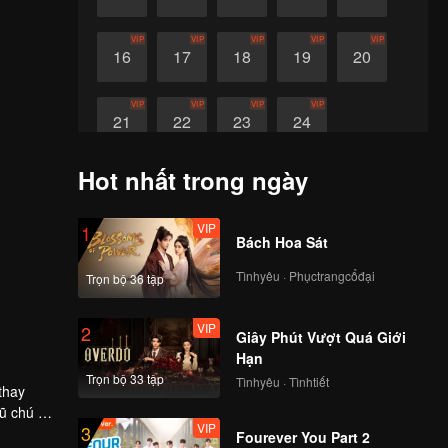
VIP
VIP
VIP
VIP
VIP
16
17
18
19
20
VIP
VIP
VIP
VIP
21
22
23
24
Hot nhất trong ngày
VIP
1
Bách Hoa Sát
Tìnhyêu · Phụctrangcổđại
Trọn bộ 36 tập
VIP
2
Giây Phút Vượt Quá Giới
Hạn
Trọn bộ 33 tập
Tìnhyêu · Tìnhtiết
thay
VIP
3
ình thế
Fourever You Part 2