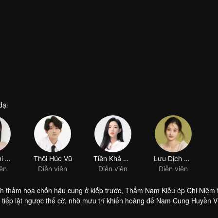
đại
Thẩm Chi Dịch
Thôi Húc Vũ
Tiền Khả Nhi
Lưu Dịch Linh
iên
Diễn viên
Diễn viên
Diễn viên
nh thảm họa chốn hậu cung ở kiếp trước, Thẩm Nam Kiều ép Chi Niệm 
am Cung Huyền Vũ thăm dò rồi cảm mến nhau, hợp sức cùng phá giải t