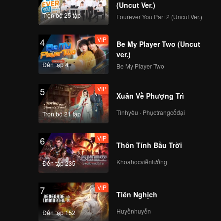
(Uncut Ver.)
Trọn bộ 25 tập
Fourever You Part 2 (Uncut Ver.)
VIP
4
Be My Player Two (Uncut
ver.)
Đến tập 4
Be My Player Two
VIP
5
Xuân Về Phượng Trì
Tìnhyêu · Phụctrangcổđại
Trọn bộ 21 tập
VIP
6
Thôn Tính Bầu Trời
Khoahọcviễntưởng
Đến tập 235
VIP
7
Tiên Nghịch
Huyềnhuyễn
Đến tập 152