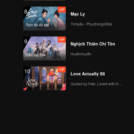
VIP
8
Mạc Ly
Tìnhyêu · Phụctrangcổđại
Trọn bộ 40 tập
VIP
9
Nghịch Thiên Chí Tôn
Huyềnhuyễn
Đến tập 534
VIP
10
Love Actually S5
Guided by Fate, Loved with Heart