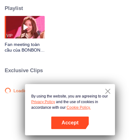
Playlist
VIP
Fan meeting toàn
cầu của BONBON
GIRLS
Exclusive Clips
Loading…
By using the website, you are agreeing to our
Privacy Policy
and the use of cookies in
accordance with our
Cookie Policy.
Accept
Mở APP