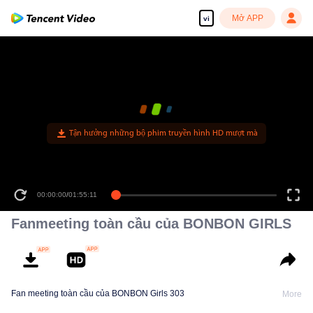
Mở APP
vi
Tận hưởng những bộ phim truyền hình HD mượt mà
00:00:00
/
01:55:11
Fanmeeting toàn cầu của BONBON GIRLS
Fan meeting toàn cầu của BONBON Girls 303
More