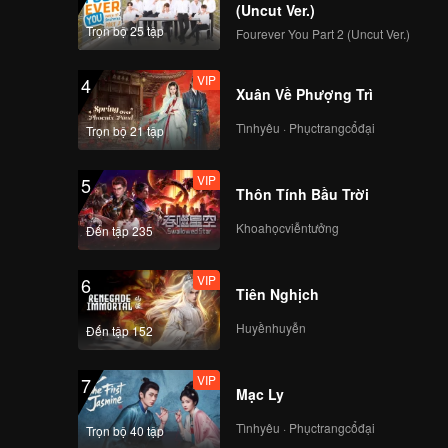
(Uncut Ver.)
Trọn bộ 25 tập
Fourever You Part 2 (Uncut Ver.)
VIP
4
Xuân Về Phượng Trì
Tìnhyêu · Phụctrangcổđại
Trọn bộ 21 tập
VIP
5
Thôn Tính Bầu Trời
Khoahọcviễntưởng
Đến tập 235
VIP
6
Tiên Nghịch
Huyềnhuyễn
Đến tập 152
VIP
7
Mạc Ly
Tìnhyêu · Phụctrangcổđại
Trọn bộ 40 tập