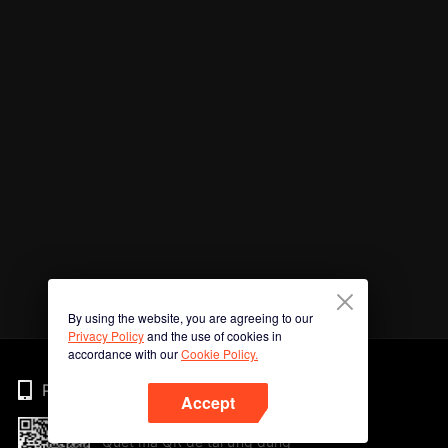
By using the website, you are agreeing to our
Privacy Policy
and the use of cookies in
accordance with our
Cookie Policy.
Phone
Accept
Quét mã QR để tải ứng dụng