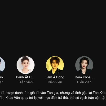
Hướng Tinh Vũ
Bành Ất Hàng
Lâm Á Đông
Đàm Khoát Khoát
iên
Diễn viên
Diễn viên
Diễn viên
 đã mượn danh tính giả để vào Tần gia, nhưng vô tình gặp lại Tần Khắ
Tần Khắc Văn quay trở lại với mục đích trả thù, thề sẽ vạch trần bộ mặt
, nhưng quanh đi quẩn lại hết lần này đến lần khác, tình cảm của họ 