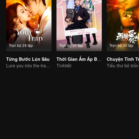
Trọn bộ 24 tập
Trọn bộ 31 tập
Trọn bộ 30 tập
Từng Bước Lún Sâu
Thời Gian Ấm Áp Bên Em
Lure you into the trap with love as bait
Tìnhtiết