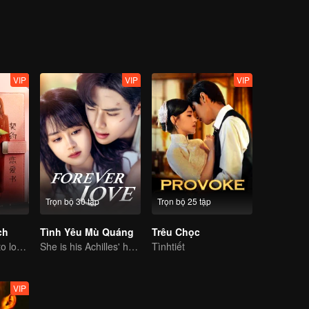
VIP
VIP
VIP
Trọn bộ 30 tập
Trọn bộ 25 tập
ch
Tình Yêu Mù Quáng
Trêu Chọc
CEO lady fell in to love contract
She is his Achilles' heel and his armor
Tìnhtiết
VIP