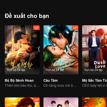
bền chặt.
Đề xuất cho bạn
VIP
VIP
Trọn bộ 24 tập
Trọn bộ 24 tập
Trọn bộ 24 tập
Bộ Bộ Sênh Hoan
Câu Tâm
Mộ Sắc Tâm Tí
Thiên kim báo thù, dùng hôn nhân làm mồi nhử, gả vào hào môn
Cô nàng mưu mô ôm hận báo thù phải lòng chàng thiếu gia bất hảo
VIP