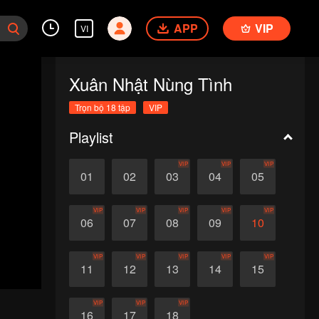
APP
VIP
VI
Xuân Nhật Nùng Tình
Trọn bộ 18 tập
VIP
Playlist
VIP
VIP
VIP
01
02
03
04
05
VIP
VIP
VIP
VIP
VIP
06
07
08
09
10
VIP
VIP
VIP
VIP
VIP
11
12
13
14
15
VIP
VIP
VIP
16
17
18