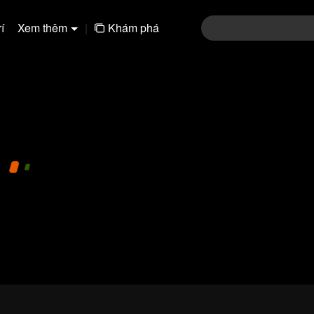
í
Xem thêm
|
Khám phá