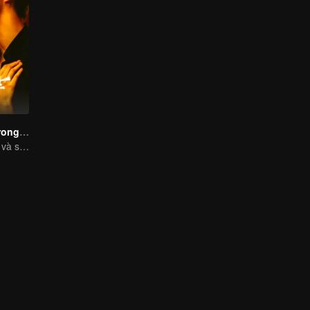
Chuyện Tình Trong Rừng Mưa
Tiểu thư bỏ trốn và sát thủ lỗ mãng cứu lấy nhau