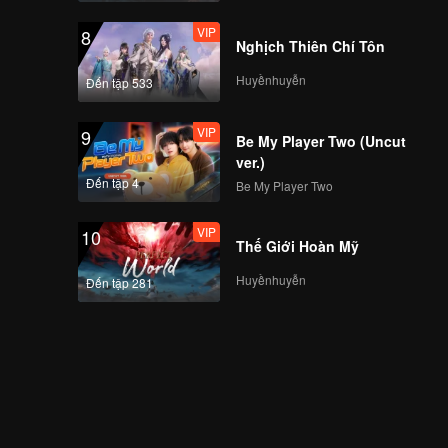
VIP
8
Nghịch Thiên Chí Tôn
Huyềnhuyễn
Đến tập 533
VIP
9
Be My Player Two (Uncut
ver.)
Đến tập 4
Be My Player Two
VIP
10
Thế Giới Hoàn Mỹ
Huyềnhuyễn
Đến tập 281