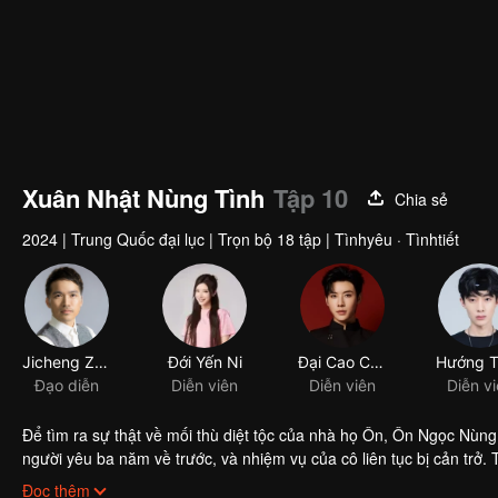
Xuân Nhật Nùng Tình
Tập 10
Chia sẻ
2024
|
Trung Quốc đại lục
|
Trọn bộ 18 tập
|
Tìnhyêu · Tìnhtiết
Jicheng Zou
Đới Yến Ni
Đại Cao Chính
Đạo diễn
Diễn viên
Diễn viên
Diễn v
Để tìm ra sự thật về mối thù diệt tộc của nhà họ Ôn, Ôn Ngọc Nùng
người yêu ba năm về trước, và nhiệm vụ của cô liên tục bị cản trở. 
kẻ lừa dối tình cảm là Ôn Ngọc Nùng. Hai người ăn miếng trả miếng
Đọc thêm