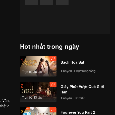
Hot nhất trong ngày
VIP
1
Bách Hoa Sát
Tìnhyêu · Phụctrangcổđại
Trọn bộ 36 tập
VIP
2
Giây Phút Vượt Quá Giới
Hạn
Trọn bộ 33 tập
Tìnhyêu · Tìnhtiết
c Văn,
 thật của
VIP
3
ngày càng
Fourever You Part 2