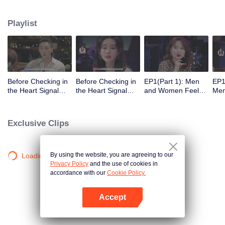
nổi tiếng giới nghệ sỹ showbiz Trung hứa hẹn mang đến nhiều trải nghiệm
vui tươi cho các cặp đôi...
Playlist
Before Checking in
Before Checking in
EP1(Part 1): Men
EP1
the Heart Signal
the Heart Signal
and Women Feel
Me
Accommodation:
Accommodation2 :
Out Each Other
Mee
The Heart Signal
The Anonymous
During Secret Chats
to 
Detectives Gather
Group Chat Begins,
on the Phone
Cha
Exclusive Clips
Together to Point
Who's Going to Fall
Out Possible
in Love First?
Couples
By using the website, you are agreeing to our
Loading…
Privacy Policy
and the use of cookies in
accordance with our
Cookie Policy.
Accept
Mở APP