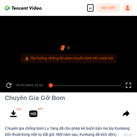
Mở APP
vi
00:00:00
/
01:24:24
Chuyên Gia Gỡ Bom
Chuyên gia chống bom Lu Yang đã cho phép kẻ buôn bán ma túy Kunkang
trốn thoát trong một vụ bắt giữ. Một năm sau, Kunkang đã kích động một vụ
More