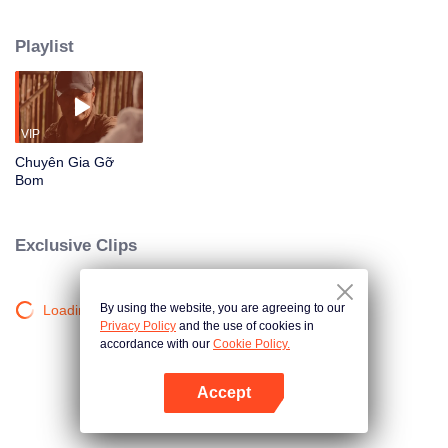
đánh bom khủng khiếp ở biên giới. Lục Dương nguy hiểm nhận mệnh lệnh,
đối tác kỹ thuật tiên phong binh Tiêu Lăng, trẻ tuổi nổ súng Lý Lạc, đặc kích
Playlist
đội trưởng Ma Trình và kẻ thù mở ra cuộc thi sinh tử ! Đối mặt với mối đe dọa
bom không ngừng leo thang, họ luôn gánh vác vai trách nhiệm của chiến
binh cảnh sát vũ trang, bảo vệ cuộc sống bằng mạng sống.
VIP
Chuyên Gia Gỡ
Bom
Exclusive Clips
By using the website, you are agreeing to our
Loading…
Privacy Policy
and the use of cookies in
accordance with our
Cookie Policy.
Accept
Mở APP