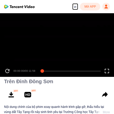
Mở APP
vi
00:00:00
/
00:11:58
Trên Đỉnh Đông Sơn
Nội dung chính của bộ phim xoay quanh hành trình gặp gỡ, thấu hiểu tại
vùng đất Tây Tạng rồi nảy sinh tình yêu tại Trường Công học Tây Tạng giữa
More